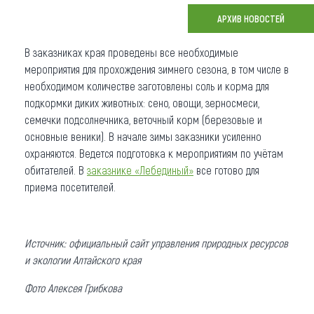
АРХИВ НОВОСТЕЙ
Что привезти (сувениры)
В заказниках края проведены все необходимые
О регионе
мероприятия для прохождения зимнего сезона, в том числе в
Коллекция впечатлений
необходимом количестве заготовлены соль и корма для
подкормки диких животных: сено, овощи, зерносмеси,
Другие рубрики
семечки подсолнечника, веточный корм (березовые и
основные веники). В начале зимы заказники усиленно
охраняются. Ведется подготовка к мероприятиям по учётам
обитателей. В
заказнике «Лебединый»
все готово для
приема посетителей.
Источник: официальный сайт управления природных ресурсов
и экологии Алтайского края
Фото Алексея Грибкова