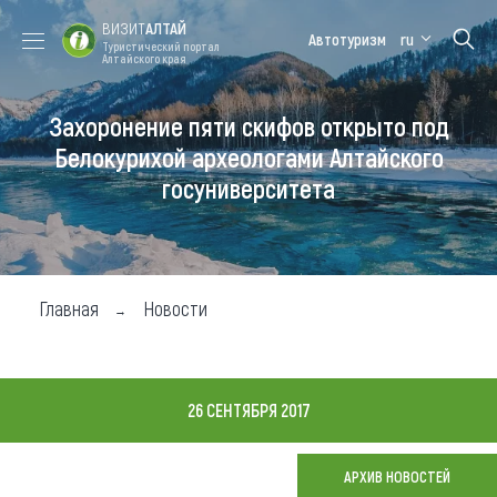
ВИЗИТ
АЛТАЙ
Автотуризм
ru
Туристический портал
Алтайского края
Захоронение пяти скифов открыто под
Форум VISIT
Цветение
Медицинский
Алтайская
ALTAI
маральника
форум
зимовка
Белокурихой археологами Алтайского
госуниверситета
Туры
Где побывать
Чем заняться
Главная
Новости
Где остановиться
Где поесть
26 СЕНТЯБРЯ 2017
Карта
АРХИВ НОВОСТЕЙ
Новости