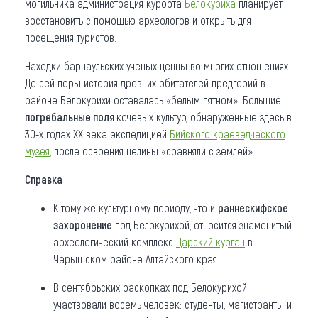
могильника администрация курорта
Белокуриха
планирует
восстановить с помощью археологов и открыть для
посещения туристов.
Находки барнаульских ученых ценны во многих отношениях.
До сей поры история древних обитателей предгорий в
районе Белокурихи оставалась «белым пятном». Большие
погребальные поля
кочевых культур, обнаруженные здесь в
30-х годах ХХ века экспедицией
Бийского краеведческого
музея
, после освоения целины «сравняли с землей».
Справка
К тому же культурному периоду, что и
раннескифское
захоронение
под Белокурихой, относится знаменитый
археологический комплекс
Царский курган
в
Чарышском районе Алтайского края.
В сентябрьских раскопках под Белокурихой
участвовали восемь человек: студенты, магистранты и