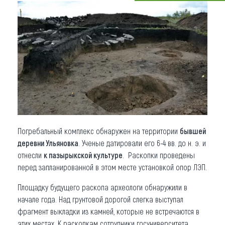
Что привезти (сувениры)
О регионе
Коллекция впечатлений
Другие рубрики
Погребальный комплекс обнаружен на территории
бывшей
деревни Ульяновка
. Ученые датировали его 6-4 вв. до н. э. и
отнесли
к пазырыкской культуре
. Раскопки проведены
перед запланированной в этом месте установкой опор ЛЭП.
Площадку будущего раскопа археологи обнаружили в
начале года. Над грунтовой дорогой слегка выступал
фрагмент выкладки из камней, которые не встречаются в
этих местах. К раскопкам сотрудники госуниверситета