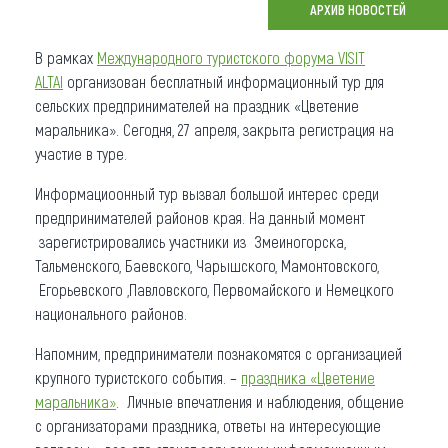
АРХИВ НОВОСТЕЙ
Что привезти (сувениры)
В рамках
Международного туристского форума VISIT
О регионе
ALTAI
организован бесплатный информационный тур для
сельских предпринимателей на праздник «Цветение
Коллекция впечатлений
маральника». Сегодня, 27 апреля, закрыта регистрация на
участие в туре.
Другие рубрики
Информациоонный тур вызвал большой интерес среди
предпринимателей районов края. На данный момент
зарегистрировались участники из Змеиногорска,
Тальменского, Баевского, Чарышского, Мамонтовского,
Егорьевского ,Павловского, Первомайского и Немецкого
национального районов.
Напомним, предприниматели познакомятся с организацией
крупного туристского события. –
праздника «Цветение
маральника»
. Личные впечатления и наблюдения, общение
с организаторами праздника, ответы на интересующие