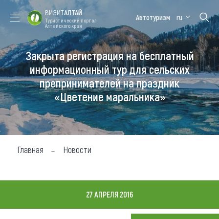
ВИЗИТ
АЛТАЙ
Автотуризм
ru
Туристический портал
Алтайского края
Закрыта регистрация на бесплатный
Форум VISIT
Цветение
Медицинский
Алтайская
ALTAI
маральника
форум
зимовка
информационный тур для сельских
препринимателей на праздник
Туры
«Цветение маральника»
Где побывать
Чем заняться
Где остановиться
Главная
Новости
Где поесть
Карта
27 АПРЕЛЯ 2016
Новости