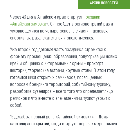
АРХИВ НОВОСТЕЙ
Что привезти (сувениры)
Через 43 дня в Алтайском крае стартует
праздник
О регионе
«Алтайская зимовка
». Он пройдет в регионе третий раз и
условно делится на четыре основные части – деловая,
Коллекция впечатлений
спортивная, развлекательная и экологическая.
Другие рубрики
Уже второй год деловая часть праздника стремится к
формату просвещения, образования, популяризации новых
идей и общению с интересными людьми – проходят
лектории, творческие встречи, круглые столы. В этом году
готовится цикл открытых семинаров, посвященных
вопросам брендинга территорий, событийному туризму,
разработке сувениров – всего того, что определяет лицо
регионов и что, вместе с впечатлениями, турист увозит с
собой.
15 декабря, первый день «Алтайской зимовки» -
День
настоящих открытий
, когда стартуют первые мероприятия