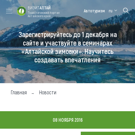
ВИЗИТ
АЛТАЙ
Автотуризм
ru
Туристический портал
Алтайского края
Зарегистрируйтесь до 1 декабря на
Форум VISIT
Цветение
Медицинский
Алтайская
ALTAI
маральника
форум
зимовка
сайте и участвуйте в семинарах
«Алтайской зимовки». Научитесь
Туры
создавать впечатления
Где побывать
Чем заняться
Где остановиться
Главная
Новости
Где поесть
Карта
08 НОЯБРЯ 2016
Новости