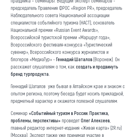
праздника – семинары. Ведущий эксперт семинаров -
председатель Правления ФРОС «Region PR», председатель
Наблюдательного совета Национальной ассоциации
специалистов событийного туризма (НАСТ), основатель
Национальной премии «Russian Event Awards»,
Всероссийской туристской премии «Маршрут года»,
Всероссийского фестиваля-конкурса «Туристический
сувенир», Всероссийского конкурса журналистов и
блогеров «МедиаТур» -
Геннадий Шаталов
(Воронеж). Он
расскажет слушателям о том, как
создать и продвинуть
бренд турпродукта.
Геннадий Шаталов уже бывал в Алтайском крае и знаком с
опытом региона, поэтому беседа будет носить прикладной,
предметный характер и окажется полезной слушателям.
Семинар
«Событийный туризм в России. Практика,
проблемы, перспективы»
проведет
Олег Алексеев
,
главный редактор интернет-издания «Живая карта» (2R.ru)
(Москва). Эксперт также уже принимал участие в