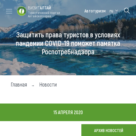
ВИЗИТ
АЛТАЙ
Автотуризм
ru
Туристический портал
Алтайского края
Защитить права туристов в условиях
Форум VISIT
Цветение
Медицинский
Алтайская
ALTAI
маральника
форум
зимовка
пандемии COVID-19 поможет памятка
Роспотребнадзора
Туры
Где побывать
Чем заняться
Главная
Новости
Где остановиться
Где поесть
15 АПРЕЛЯ 2020
Карта
АРХИВ НОВОСТЕЙ
Новости