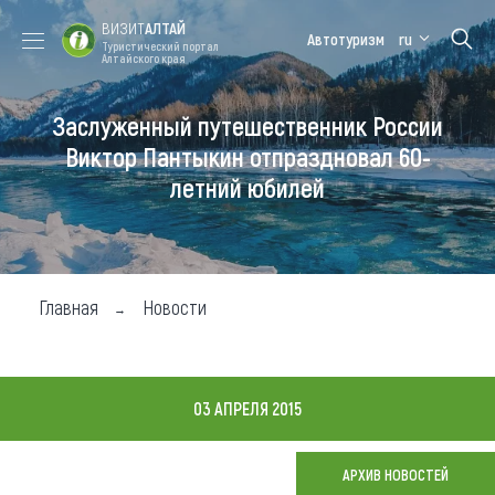
ВИЗИТ
АЛТАЙ
Автотуризм
ru
Туристический портал
Алтайского края
Заслуженный путешественник России
Форум VISIT
Цветение
Медицинский
Алтайская
ALTAI
маральника
форум
зимовка
Виктор Пантыкин отпраздновал 60-
летний юбилей
Туры
Где побывать
Чем заняться
Главная
Новости
Где остановиться
Где поесть
03 АПРЕЛЯ 2015
Карта
АРХИВ НОВОСТЕЙ
Новости