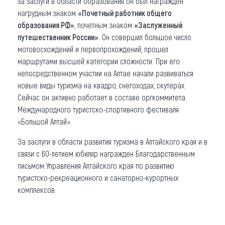
за заслуги в области образования он был награжден
нагрудным знаком
«Почетный работник общего
образования РФ»
, почетным знаком
«Заслуженный
путешественник России»
. Он совершил большое число
мотовосхождений и первопрохождений, прошел
маршрутами высшей категории сложности. При его
непосредственном участии на Алтае начали развиваться
новые виды туризма на квадро, снегоходах, скутерах.
Сейчас он активно работает в составе оргкоммитета
Международного туристско-спортивного фестиваля
«Большой Алтай».
За заслуги в области развития туризма в Алтайского края и в
связи с 60-летием юбиляр награжден Благодарственным
письмом Управления Алтайского края по развитию
туристско-рекреационного и санаторно-курортных
комплексов.