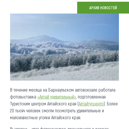
АРХИВ НОВОСТЕЙ
Что привезти (сувениры)
О регионе
Коллекция впечатлений
Другие рубрики
В течение месяца на Барнаульском автовокзале работала
фотовыставка
«Алтай удивительный»
, подготовленная
Туристским центром Алтайского края (
Алтайтурцентр
). Более
20 тысяч человек смогли посмотреть удивительные и
малоизвестные уголки Алтайского края.
Выставка – итог фотоконкурса, прошедшего в рамках