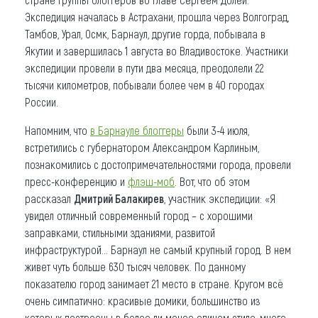
Экспедиция началась в Астрахани, прошла через Волгоград,
Тамбов, Урал, Осмк, Барнаул, другие горда, побывала в
Якутии и завершилась 1 августа во Владивостоке. Участники
экспедиции провели в пути два месяца, преодолели 22
тысячи километров, побывали более чем в 40 городах
России.
Напомним, что
в Барнауле блоггеры
были 3-4 июля,
встретились с губернатором Александром Карлиным,
познакомились с достопримечательностями города, провели
пресс-конференцию и
флэш-моб
. Вот, что об этом
рассказал
Дмитрий Балакирев
, участник экспедиции: «Я
увидел отличный современный город – с хорошими
заправками, стильными зданиями, развитой
инфраструктурой… Барнаул не самый крупный город. В нем
живет чуть больше 630 тысяч человек. По данному
показателю город занимает 21 место в стране. Кругом всё
очень симпатично: красивые домики, большинство из
которых построены в более ли менее едином стиле, много