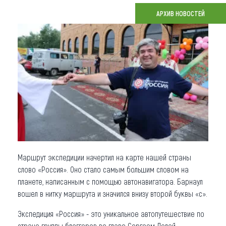
АРХИВ НОВОСТЕЙ
Что привезти (сувениры)
О регионе
Коллекция впечатлений
Другие рубрики
Маршрут экспедиции начертил на карте нашей страны
слово «Россия». Оно стало самым большим словом на
планете, написанным с помощью автонавигатора. Барнаул
вошел в нитку маршрута и значился внизу второй буквы «с».
Экспедиция «Россия» - это уникальное автопутешествие по
стране группы блоггеров во главе Сергеем Долей.