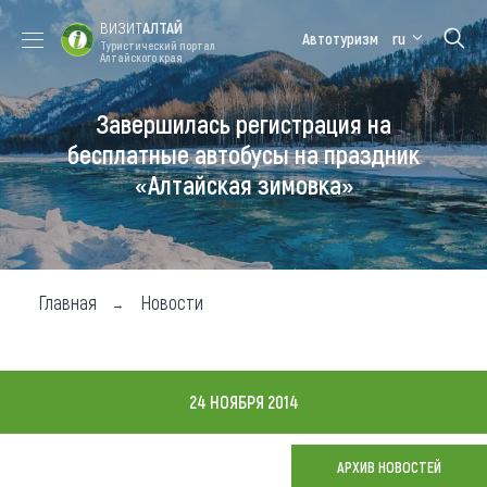
ВИЗИТ
АЛТАЙ
Автотуризм
ru
Туристический портал
Алтайского края
Завершилась регистрация на
Форум VISIT
Цветение
Медицинский
Алтайская
ALTAI
маральника
форум
зимовка
бесплатные автобусы на праздник
«Алтайская зимовка»
Туры
Где побывать
Чем заняться
Главная
Новости
Где остановиться
Где поесть
24 НОЯБРЯ 2014
Карта
АРХИВ НОВОСТЕЙ
Новости