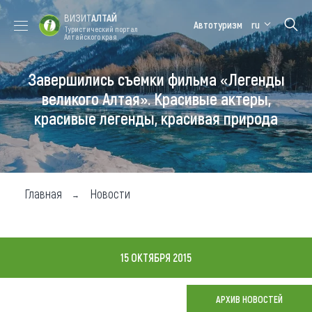
ВИЗИТ
АЛТАЙ
Автотуризм
ru
Туристический портал
Алтайского края
Завершились съемки фильма «Легенды
Форум VISIT
Цветение
Медицинский
Алтайская
ALTAI
маральника
форум
зимовка
великого Алтая». Красивые актеры,
красивые легенды, красивая природа
Туры
Где побывать
Чем заняться
Главная
Новости
Где остановиться
Где поесть
15 ОКТЯБРЯ 2015
Карта
АРХИВ НОВОСТЕЙ
Новости