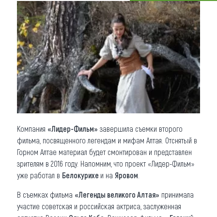
Что привезти (сувениры)
О регионе
Коллекция впечатлений
Другие рубрики
Компания
«Лидер-Фильм»
завершила съемки второго
фильма, посвященного легендам и мифам Алтая. Отснятый в
Горном Алтае материал будет смонтирован и представлен
зрителям в 2016 году. Напомним, что проект «Лидер-Фильм»
уже работал в
Белокурихе
и на
Яровом
.
В съемках фильма
«Легенды великого Алтая»
принимала
участие советская и российская актриса, заслуженная