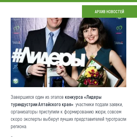
Что привезти (сувениры)
АРХИВ НОВОСТЕЙ
О регионе
Коллекция впечатлений
Другие рубрики
Завершился один из этапов
конкурса «Лидеры
туриндустрии Алтайского края»
: участники подали заявки,
организаторы приступили к формированию жюри, совсем
скоро эксперты выберут лучших представителей туротрасли
региона.