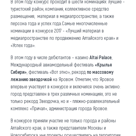
В этом году конкурс проходит в шести номинациях: лучшие -
туристский район, компания, коллективное средство
размещения, материал в медиапространстве, а также
персона года и успех года.Самые многочисленные
номинации в конкурсе 2017 - «Лучший материал в
медиапространстве по продвижению Алтайского края» и
«Успех года».
В этом году в числе дебютантов – казино
Altai Palace
,
Международный авиамодельный фестиваль
«Крылья
Сибири»
, фестиваль «Вот этно», рекорд
по массовому
лежанию звездочкой
на Яровом. Отметим, что Яровое
впервые участвует в конкурсе и включился очень активно:
город представлен в трех различных номинациях, это не
только рекорд Звездочка, но и - пляжно-развлекательный
комплекс «Причал», администрация города Яровое.
В конкурсе приняли участие не только города и районы
Алтайского края, а также представители Москвы и
Новосибирска, чьи проекты осуществились на территории