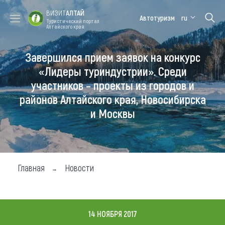
ВИЗИТ
АЛТАЙ
Автотуризм
ru
Туристический портал
Алтайского края
Завершился прием заявок на конкурс
Форум VISIT
Цветение
Медицинский
Алтайская
ALTAI
маральника
форум
зимовка
«Лидеры туриндустрии». Среди
участников – проекты из городов и
Туры
районов Алтайского края, Новосибирска
Где побывать
и Москвы
Чем заняться
Где остановиться
Главная
Новости
Где поесть
Карта
14 НОЯБРЯ 2017
Новости