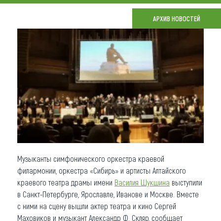
Что привезти (сувениры)
АРХИВ НОВОСТЕЙ
О регионе
Коллекция впечатлений
Другие рубрики
Музыканты симфонического оркестра краевой
филармонии, оркестра «Сибирь» и артисты Алтайского
краевого театра драмы имени
Василия Шукшина
выступили
в Санкт-Петербурге, Ярославле, Иванове и Москве. Вместе
с ними на сцену вышли актер театра и кино Сергей
Маховиков и музыкант Александр Ф. Скляр, сообщает