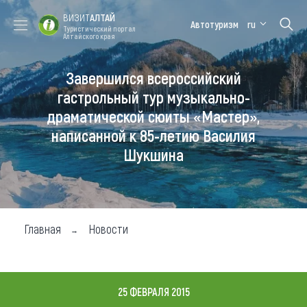
ВИЗИТ
АЛТАЙ
Автотуризм
ru
Туристический портал
Алтайского края
Завершился всероссийский
Форум VISIT
Цветение
Медицинский
Алтайская
ALTAI
маральника
форум
зимовка
гастрольный тур музыкально-
драматической сюиты «Мастер»,
Туры
написанной к 85-летию Василия
Где побывать
Шукшина
Чем заняться
Где остановиться
Главная
Новости
Где поесть
Карта
25 ФЕВРАЛЯ 2015
Новости