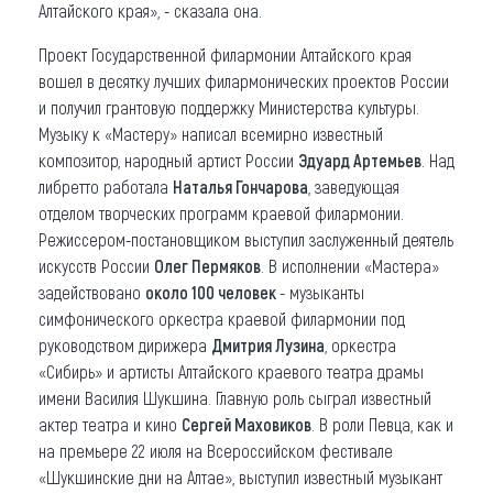
Алтайского края», - сказала она.
Проект Государственной филармонии Алтайского края
вошел в десятку лучших филармонических проектов России
и получил грантовую поддержку Министерства культуры.
Музыку к «Мастеру» написал всемирно известный
композитор, народный артист России
Эдуард Артемьев
. Над
либретто работала
Наталья Гончарова
, заведующая
отделом творческих программ краевой филармонии.
Режиссером-постановщиком выступил заслуженный деятель
искусств России
Олег Пермяков
. В исполнении «Мастера»
задействовано
около 100 человек
- музыканты
симфонического оркестра краевой филармонии под
руководством дирижера
Дмитрия Лузина
, оркестра
«Сибирь» и артисты Алтайского краевого театра драмы
имени Василия Шукшина. Главную роль сыграл известный
актер театра и кино
Сергей Маховиков
. В роли Певца, как и
на премьере 22 июля на Всероссийском фестивале
«Шукшинские дни на Алтае», выступил известный музыкант