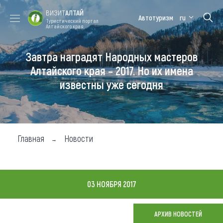
ВИЗИТ
АЛТАЙ
Автотуризм
ru
Туристический портал
Алтайского края
Завтра наградят Народных мастеров
Форум VISIT
Цветение
Медицинский
Алтайская
ALTAI
маральника
форум
зимовка
Алтайского края – 2017. Но их имена
известны уже сегодня
Туры
Где побывать
Чем заняться
Главная
Новости
Где остановиться
Где поесть
03 НОЯБРЯ 2017
Карта
АРХИВ НОВОСТЕЙ
Новости