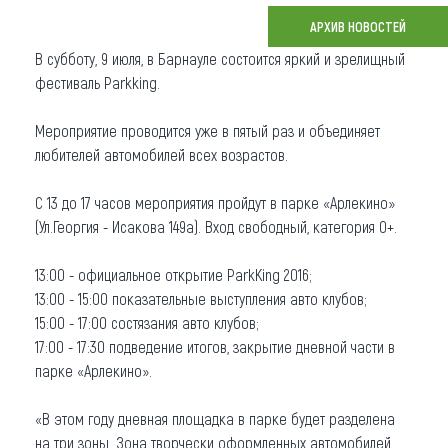
АРХИВ НОВОСТЕЙ
Что привезти (сувениры)
В субботу, 9 июля, в Барнауле состоится яркий и зрелищный
О регионе
фестиваль Parkking.
Коллекция впечатлений
Мероприятие проводится уже в пятый раз и объединяет
любителей автомобилей всех возрастов.
Другие рубрики
С 13 до 17 часов мероприятия пройдут в парке «Арлекино»
(Ул.Георгия - Исакова 149а). Вход свободный, категория 0+.
13:00 - официальное открытие ParkKing 2016;
13:00 - 15:00 показательные выступления авто клубов;
15:00 - 17:00 состязания авто клубов;
17:00 - 17:30 подведение итогов, закрытие дневной части в
парке «Арлекино».
«В этом году дневная площадка в парке будет разделена
на три зоны. Зона творчески оформленных автомобилей,