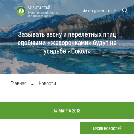
ВИЗИТ
АЛТАЙ
Автотуризм
ru
Туристический портал
Алтайского края
Зазывать весну и перелетных птиц
Форум VISIT
Цветение
Медицинский
Алтайская
ALTAI
маральника
форум
зимовка
сдобными «жаворонками» будут на
усадьбе «Сокол»
Туры
Где побывать
Чем заняться
Главная
Новости
Где остановиться
Где поесть
14 МАРТА 2018
Карта
АРХИВ НОВОСТЕЙ
Новости