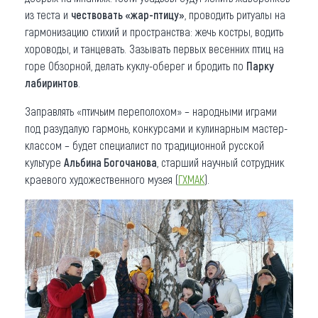
из теста и
чествовать «жар-птицу»
, проводить ритуалы на
гармонизацию стихий и пространства: жечь костры, водить
хороводы, и танцевать. Зазывать первых весенних птиц на
горе Обзорной, делать куклу-оберег и бродить по
Парку
лабиринтов
.
Заправлять «птичьим переполохом» – народными играми
под разудалую гармонь, конкурсами и кулинарным мастер-
классом – будет специалист по традиционной русской
культуре
Альбина Богочанова
, старший научный сотрудник
краевого художественного музея (
ГХМАК
).