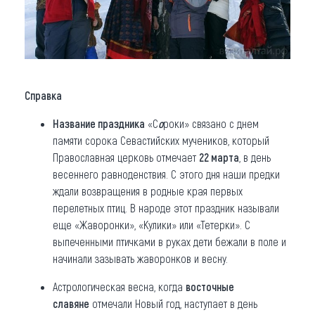
Справка
Название праздника
«С
о
роки» связано с днем
памяти сорока Севастийских мучеников, который
Православная церковь отмечает
22 марта
, в день
весеннего равноденствия. С этого дня наши предки
ждали возвращения в родные края первых
перелетных птиц. В народе этот праздник называли
еще «Жаворонки», «Кулики» или «Тетерки». С
выпеченными птичками в руках дети бежали в поле и
начинали зазывать жаворонков и весну.
Астрологическая весна, когда
восточные
славян
е
отмечали Новый год, наступает в день