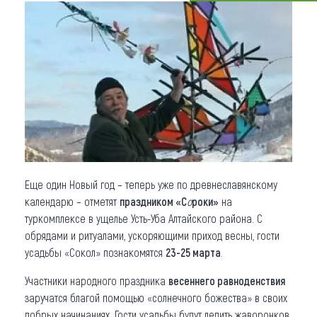
Что привезти (сувениры)
О регионе
Коллекция впечатлений
Другие рубрики
Еще один Новый год – теперь уже по древнеславянскому
календарю – отметят
праздником
«С
о
роки»
на
туркомплексе в ущелье Усть-Уба Алтайского района. С
обрядами и ритуалами, ускоряющими приход весны, гости
усадьбы «Сокол» познакомятся
23-25 марта
.
Участники народного праздника
весеннего равноденствия
заручатся благой помощью «солнечного божества» в своих
добрых начинаниях. Гости усадьбы будут лепить жаворонков