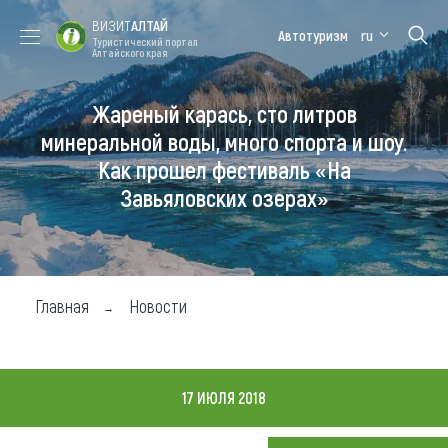
ВИЗИТ
АЛТАЙ
Автотуризм
ru
Туристический портал
Алтайского края
Жареный карась, сто литров
Форум VISIT
Цветение
Медицинский
Алтайская
ALTAI
маральника
форум
зимовка
минеральной воды, много спорта и шоу.
Как прошел фестиваль «На
Туры
Завьяловских озерах»
Где побывать
Чем заняться
Где остановиться
Главная
Новости
Где поесть
Карта
17 ИЮЛЯ 2018
Новости