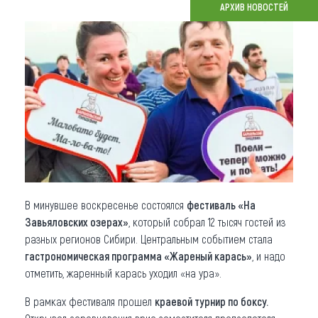
АРХИВ НОВОСТЕЙ
Что привезти (сувениры)
О регионе
Коллекция впечатлений
Другие рубрики
В минувшее воскресенье состоялся
фестиваль «На
Завьяловских озерах»
, который собрал 12 тысяч гостей из
разных регионов Сибири. Центральным событием стала
гастрономическая программа
«Жаре
ный карась»
, и надо
отметить, жаренный карась уходил «на ура».
В рамках фестиваля прошел
краевой турнир по боксу.