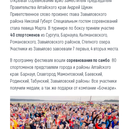
Открывал соревнования врио заместителя председателя
Правительства Алтайского края Андрей Щукин.
Приветственное слово произнес глава Завьяловского
района Николай Губерт. Специальным гостем соревнований
стала певица Марта. В туринире по боксу приняли участие
40 спортсменов
из Сургута, Барнаула, Кытмановского,
Романовского, Завьяловского районов, Степного озера.
Участники из Завьялово завоевали 7 первых, 4 вторых места.
В программу фестиваля вошли
соревнования по самбо
. 80
спортсменов представляли города и районы Алтайского
края: Барнаул, Славгород, Мамонтовский, Баевский,
Родинский, Табунский, Завьяловский районы. Все участники
получили медали, а так же подарки от компании «Бочкари».