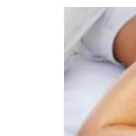
Где поесть
Кар
Нов
Рестораны
Кафе
Что 
Придорожные кафе
Другие рубрики
О нас
Реестр туроператоров
Алтайского края
Реестр туристических
агентств Алтайского края