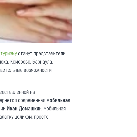
 туризму
станут представители
ска, Кемерово, Барнаула.
ровительные возможности
редставленной на
вернется современная
мобильная
нии
Иван Домашкин
, мобильная
алатку целиком, просто