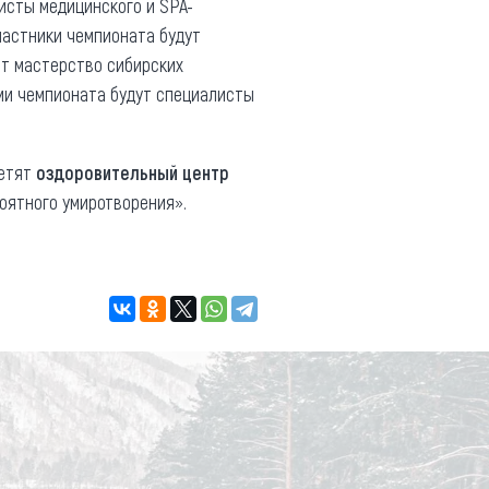
листы медицинского и SPA-
частники чемпионата будут
нят мастерство сибирских
ями чемпионата будут специалисты
сетят
оздоровительный центр
роятного умиротворения».