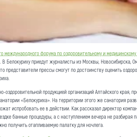
го международного форума по оздоровительному и медицинскому
 В Белокуриху приедут журналисты из Москвы, Новосибирска, Ом
что представители прессы смогут по достоинству оценить оздо
риха.
о-оздоровительной продукцией организаций Алтайского края, п
анатории «Белокуриха». На территории этого же санатория раз
ожат испробовать ее в действии. Как рассказал директор компа
ездке банные процедуры, а с наступлением вечера не разбирая п
жно получить отапливаемую палатку для ночлега.