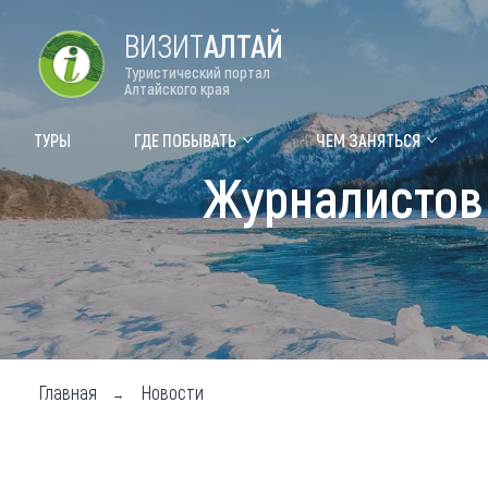
ВИЗИТ
АЛТАЙ
Туристический портал
Алтайского края
Форум VISIT ALTAI
Цвет
ТУРЫ
ГДЕ ПОБЫВАТЬ
ЧЕМ ЗАНЯТЬСЯ
Журналистов 
Туры
Где
Объек
Объек
Объек
Топ т
Главная
Новости
Для м