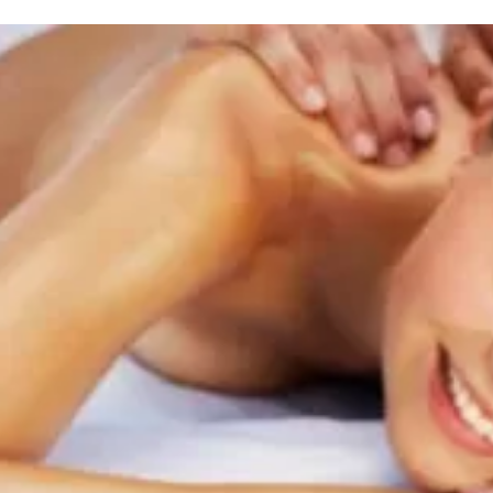
та
О регионе
ости
Общая информация
Как добраться
привезти (сувениры)
Люди, прославившие Ал
Карты и буклеты