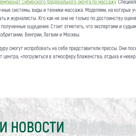
Чемпионат Сибирского Федерального округа по массажу
. Специа
ные системы, виды и техники массажа. Моделями, на которых у
ать и журналисты. Кто как не они не только по достоинству оце
ь полученные ощущения. Стоит отметить, что экспертами и судь
обритании, Венгрии, Латвии и Москвы.
уру смогут испробовать на себе представители прессы. Они по
т центра, «погрузиться в атмосферу блаженства, отдыха и неве
И НОВОСТИ