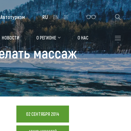
Автотуризм
RU
EN
DE
Алтайская зимовка
НОВОСТИ
О РЕГИОНЕ
О НАС
делать массаж
Где остановиться
Санатории
Гостиницы, отели
Коттеджи, базы
Сельские усадьбы
Мотели, придорожные отели
02 СЕНТЯБРЯ 2014