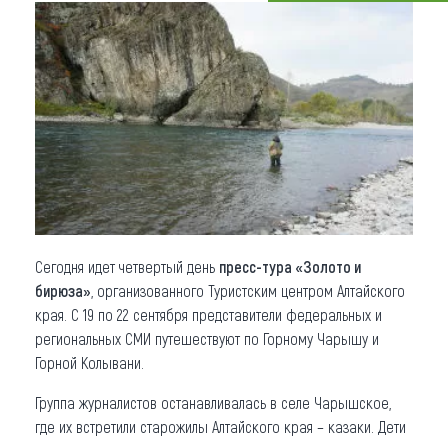
Что привезти (сувениры)
О регионе
Коллекция впечатлений
Другие рубрики
Сегодня идет четвертый день
пресс-тура «Золото и
бирюза»
, организованного Туристским центром Алтайского
края. С 19 по 22 сентября представители федеральных и
региональных СМИ путешествуют по Горному Чарышу и
Горной Колывани.
Группа журналистов останавливалась в селе Чарышское,
где их встретили старожилы Алтайского края – казаки. Дети