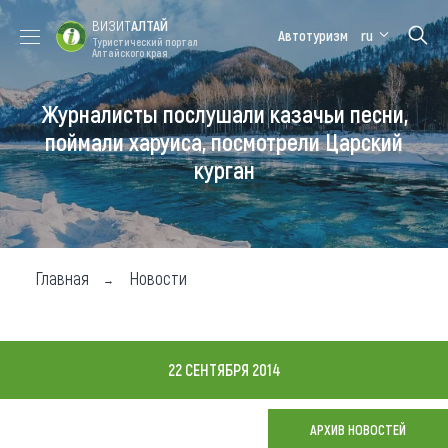
ВИЗИТ
АЛТАЙ
Автотуризм
ru
Туристический портал
Алтайского края
Журналисты послушали казачьи песни,
Форум VISIT
Цветение
Медицинский
Алтайская
ALTAI
маральника
форум
зимовка
поймали харуиса, посмотрели Царский
курган
Туры
Где побывать
Чем заняться
Главная
Новости
Где остановиться
Где поесть
22 СЕНТЯБРЯ 2014
Карта
АРХИВ НОВОСТЕЙ
Новости