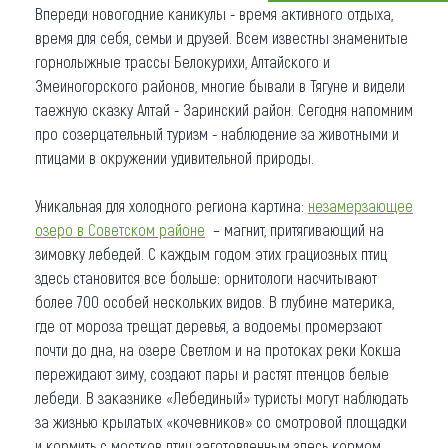
Впереди новогодние каникулы - время активного отдыха,
Что привезти (сувениры)
время для себя, семьи и друзей. Всем известны знаменитые
горнолыжные трассы Белокурихи, Алтайского и
О регионе
Змеиногорского районов, многие бывали в Тягуне и видели
таежную сказку Алтай - Заринский район. Сегодня напомним
Коллекция впечатлений
про созерцательный туризм - наблюдение за животными и
птицами в окружении удивительной природы.
Другие рубрики
Уникальная для холодного региона картина:
незамерзающее
озеро в Советском районе
– магнит, притягивающий на
зимовку лебедей. С каждым годом этих грациозных птиц
здесь становится все больше: орнитологи насчитывают
более 700 особей нескольких видов. В глубине материка,
где от мороза трещат деревья, а водоемы промерзают
почти до дна, на озере Светлом и на протоках реки Кокша
пережидают зиму, создают пары и растят птенцов белые
лебеди. В заказнике «Лебединый» туристы могут наблюдать
за жизнью крылатых «кочевников» со смотровой площадки
и кормить с мостков птиц заготовленным здесь кормом