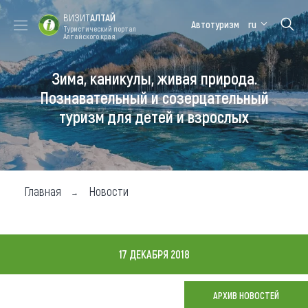
ВИЗИТ
АЛТАЙ
Автотуризм
ru
Туристический портал
Алтайского края
Зима, каникулы, живая природа.
Форум VISIT
Цветение
Медицинский
Алтайская
ALTAI
маральника
форум
зимовка
Познавательный и созерцательный
туризм для детей и взрослых
Туры
Где побывать
Чем заняться
Главная
Новости
Где остановиться
Где поесть
17 ДЕКАБРЯ 2018
Карта
АРХИВ НОВОСТЕЙ
Новости