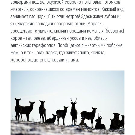
вольерами под Белокурихой собрано поголовье потомков
животных, сохранившихся со времен мамонтов. Каждый вид
занимает площадь 1,8 тысячи метров! Здесь живут зубры и
яки, якутские лошади и северные олени. Маралы
соседствуют с удивительными породами комолых (безрогих)
коров - галловеев, абердин-ангуссов и незлобивых
английских герефордов. Пообщаться с животными поближе
можно в той части парка, где живут ягнята, козлята,
жеребенок, детеныш косули и лама.