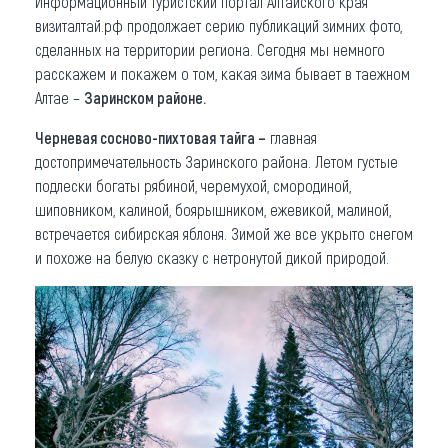
Информационный туристский портал Алтайского края
визиталтай.рф продолжает серию публикаций зимних фото,
Что привезти (сувениры)
сделанных на территории региона. Сегодня мы немного
расскажем и покажем о том, какая зима бывает в таежном
О регионе
Алтае –
Заринском районе.
Коллекция впечатлений
Черневая сосново-пихтовая тайга –
главная
достопримечательность Заринского района. Летом густые
Другие рубрики
подлески богаты рябиной, черемухой, смородиной,
шиповником, калиной, боярышником, ежевикой, малиной,
встречается сибирская яблоня. Зимой же все укрыто снегом
и похоже на белую сказку с нетронутой дикой природой.