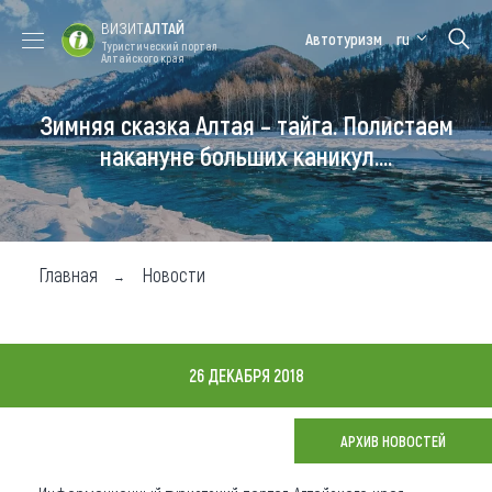
ВИЗИТ
АЛТАЙ
Автотуризм
ru
Туристический портал
Алтайского края
Зимняя сказка Алтая – тайга. Полистаем
Форум VISIT
Цветение
Медицинский
Алтайская
ALTAI
маральника
форум
зимовка
накануне больших каникул....
Туры
Где побывать
Главная
Новости
Чем заняться
Где остановиться
26 ДЕКАБРЯ 2018
Где поесть
Карта
АРХИВ НОВОСТЕЙ
Новости