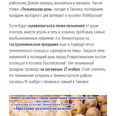
районному Домам культуры веселиться и пировать. Часом
позже «
Пельмешкин день
» загудит в Таловке, последними
праздник выходного дня затевают в поселке Октябрьский.
Гости будут
соревноваться в лепке пельменей
, от души
хохотать, вместе играть и петь и, конечно, пробовать самые
необыкновенные пельмени. А в Змеиногорске на
гастрономическом празднике
еще и подведут итоги
тематического конкурса сувениров из глины. Закрыть тему
пельменей в последний день перед Рождественским постом
поспешат в поселке Беспаловский. Там пельменный
праздник проведут
на заговенье, 27 ноября
. Стоит отметить,
что пельменная кутерьма в Змеиногорском районе
началась 16 ноября с пятничных гуляний в Таловке.