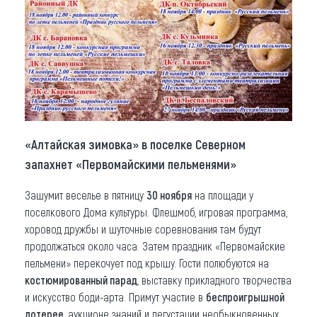
«Алтайская зимовка» в поселке Северном
запахнет «Первомайскими пельменями»
Зашумит веселье в пятницу
30 ноября
на площади у
поселкового Дома культуры. Флешмоб, игровая программа,
хоровод дружбы и шуточные соревнования там будут
продолжаться около часа. Затем праздник «Первомайские
пельмени» перекочует под крышу. Гости полюбуются на
костюмированный парад
, выставку прикладного творчества
и искусство боди-арта. Примут участие в
беспроигрышной
лотерее
, аукционе знаний и дегустации необыкновенных