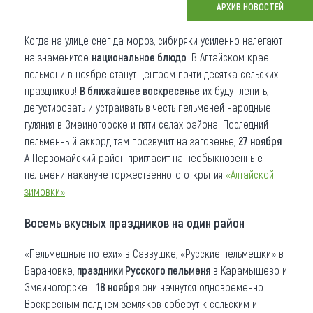
АРХИВ НОВОСТЕЙ
Что привезти (сувениры)
Когда на улице снег да мороз, сибиряки усиленно налегают
О регионе
на знаменитое
национальное блюдо
. В Алтайском крае
пельмени в ноябре станут центром почти десятка сельских
Коллекция впечатлений
праздников!
В ближайшее воскресенье
их будут лепить,
дегустировать и устраивать в честь пельменей народные
Другие рубрики
гуляния в Змеиногорске и пяти селах района. Последний
пельменный аккорд там прозвучит на заговенье,
27 ноября
.
А Первомайский район пригласит на необыкновенные
пельмени накануне торжественного открытия
«Алтайской
зимовки»
.
Восемь вкусных праздников на один район
«Пельмешные потехи» в Саввушке, «Русские пельмешки» в
Барановке,
праздники Русского пельменя
в Карамышево и
Змеиногорске...
18 ноября
они начнутся одновременно.
Воскресным полднем земляков соберут к сельским и