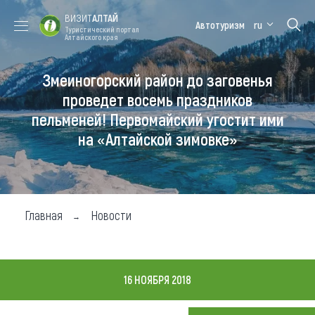
ВИЗИТ
АЛТАЙ
Автотуризм
ru
Туристический портал
Алтайского края
Змеиногорский район до заговенья
Форум VISIT
Цветение
Медицинский
Алтайская
ALTAI
маральника
форум
зимовка
проведет восемь праздников
пельменей! Первомайский угостит ими
Туры
на «Алтайской зимовке»
Где побывать
Чем заняться
Где остановиться
Главная
Новости
Где поесть
Карта
16 НОЯБРЯ 2018
Новости