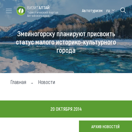
ВИЗИТ
АЛТАЙ
Автотуризм
ru
Туристический портал
Алтайского края
Змеиногорску планируют присвоить
Форум VISIT
Цветение
Медицинский
Алтайская
ALTAI
маральника
форум
зимовка
статус малого историко-культурного
города
Туры
Где побывать
Чем заняться
Главная
Новости
Где остановиться
Где поесть
20 ОКТЯБРЯ 2014
Карта
АРХИВ НОВОСТЕЙ
Новости