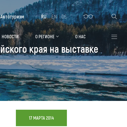
Автотуризм
RU
EN
DE
Алтайская зимовка
НОВОСТИ
О РЕГИОНЕ
О НАС
йского края на выставке
Где остановиться
Санатории
Гостиницы, отели
Коттеджи, базы
Сельские усадьбы
Мотели, придорожные отели
17 МАРТА 2014