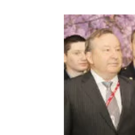
Где поесть
Кар
Нов
Рестораны
Кафе
Что 
Придорожные кафе
Другие рубрики
О нас
Реестр туроператоров
Алтайского края
Реестр туристических
агентств Алтайского края