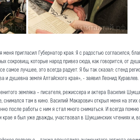
я меня пригласил Губернатор края. Я с радостью согласился, бл
ных сокровищ, которые народ привез сюда, как говорится, от души
се самое лучшее, это всегда радует. Я бы так сказал: стенд реги
ва и душевна земля Алтайского края», - заявил Леонид Куравлев.
енитого земляка – писателя, режиссера и актера Василия Шукши
, снимался там в кино. Василий Макарович открыл меня на этих 
нно после работы с ним я стал много сниматься. И всегда помню
м крае я был уже дважды, участвовал в Шукшинских чтениях и, в
ейское подворье – также впечатлила знаменитого артиста свои