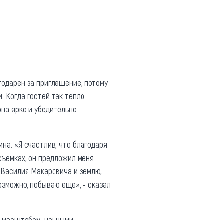
агодарен за приглашение, потому
. Когда гостей так тепло
она ярко и убедительно
на. «Я счастлив, что благодаря
съемках, он предложил меня
 Василия Макаровича и землю,
озможно, побываю еще», - сказал
м масштабом, ценными