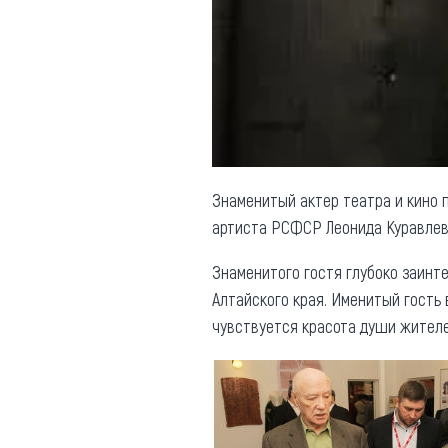
Обращения граждан
Противодействие коррупции
Знаменитый актер театра и кино 
артиста РСФСР Леонида Куравлева
Знаменитого гостя глубоко заинт
Алтайского края. Именитый гость 
чувствуется красота души жителе