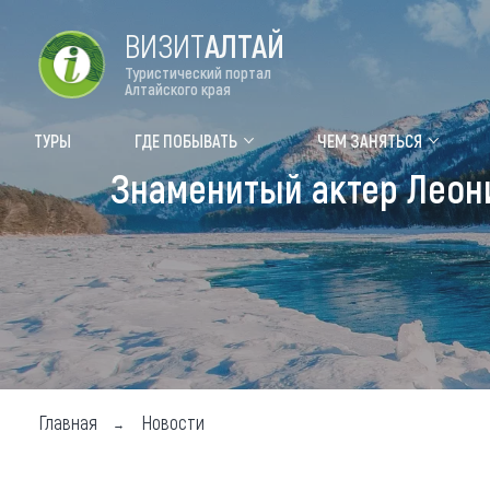
ВИЗИТ
АЛТАЙ
Туристический портал
Алтайского края
Форум VISIT ALTAI
Цвет
ТУРЫ
ГДЕ ПОБЫВАТЬ
ЧЕМ ЗАНЯТЬСЯ
Знаменитый актер Леони
Туры
Где
Объек
Объек
Объек
Топ т
Для м
Главная
Новости