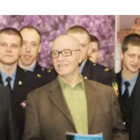
та
О регионе
ости
Общая информация
Как добраться
привезти (сувениры)
Люди, прославившие Ал
Карты и буклеты