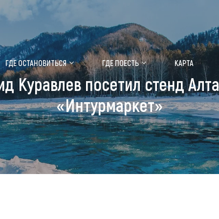
ение маральника
Медицинский форум
ГДЕ ОСТАНОВИТЬСЯ
ГДЕ ПОЕСТЬ
КАРТА
д Куравлев посетил стенд Алта
 побывать
Чем заняться
«Интурмаркет»
ты природы
Календарь событий
ты истории и культуры
Аудиогид
ты развлечений
Мой маршрут
уристических мест
аломобильных граждан