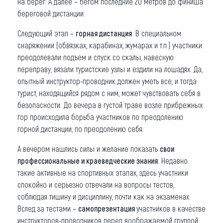
на берег. А далее – бегом последние 20 метров до финиша
береговой дистанции.
Следующий этап –
горная дистанция
. В специальном
снаряжении (обвязках, карабинах, жумарах и т.п.) участники
преодолевали подъем и спуск со скалы, навесную
переправу, вязали туристские узлы и ездили на лошадях. Да,
опытный инструктор-проводник должен уметь все, и тогда
турист, находящийся рядом с ним, может чувствовать себя в
безопасности. До вечера в густой траве возле прибрежных
гор происходила борьба участников по преодолению
горной дистанции, по преодолению себя.
А вечером нашлись силы и желание показать
свои
профессиональные и краеведческие знания
. Недавно
такие активные на спортивных этапах, здесь участники
спокойно и серьезно отвечали на вопросы тестов,
соблюдая тишину и дисциплину, почти как на экзаменах.
Вслед за тестами –
самопрезентация
участников в качестве
инструкторов-проводников перед воображаемой группой