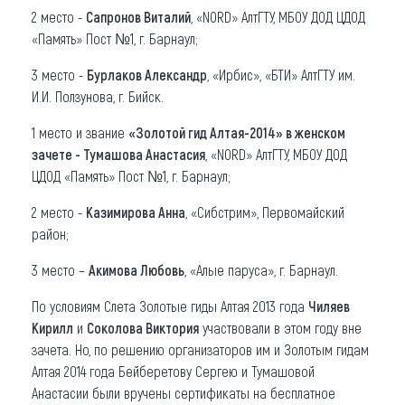
2 место -
Сапронов Виталий
, «NORD» АлтГТУ, МБОУ ДОД ЦДОД
«Память» Пост №1, г. Барнаул;
3 место -
Бурлаков Александр
, «Ирбис», «БТИ» АлтГТУ им.
И.И. Ползунова, г. Бийск.
1 место и звание
«Золотой гид Алтая-2014» в женском
зачете - Тумашова Анастасия
, «NORD» АлтГТУ, МБОУ ДОД
ЦДОД «Память» Пост №1, г. Барнаул;
2 место -
Казимирова Анна
, «Сибстрим», Первомайский
район;
3 место –
Акимова Любовь
, «Алые паруса», г. Барнаул.
По условиям Слета Золотые гиды Алтая 2013 года
Чиляев
Кирилл
и
Соколова Виктория
участвовали в этом году вне
зачета. Но, по решению организаторов им и Золотым гидам
Алтая 2014 года Бейберетову Сергею и Тумашовой
Анастасии были вручены сертификаты на бесплатное