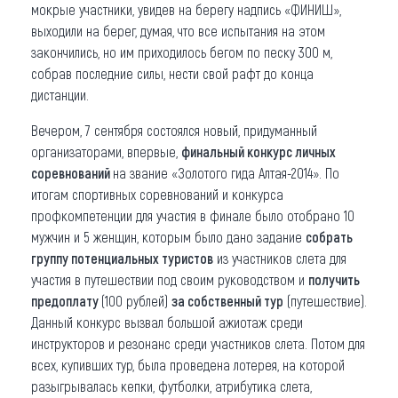
мокрые участники, увидев на берегу надпись «ФИНИШ»,
выходили на берег, думая, что все испытания на этом
закончились, но им приходилось бегом по песку 300 м,
собрав последние силы, нести свой рафт до конца
дистанции.
Вечером, 7 сентября состоялся новый, придуманный
организаторами, впервые,
финальный конкурс личных
соревнований
на звание «Золотого гида Алтая-2014». По
итогам спортивных соревнований и конкурса
профкомпетенции для участия в финале было отобрано 10
мужчин и 5 женщин, которым было дано задание
собрать
группу потенциальных туристов
из участников слета для
участия в путешествии под своим руководством и
получить
предоплату
(100 рублей)
за собственный тур
(путешествие).
Данный конкурс вызвал большой ажиотаж среди
инструкторов и резонанс среди участников слета. Потом для
всех, купивших тур, была проведена лотерея, на которой
разыгрывалась кепки, футболки, атрибутика слета,