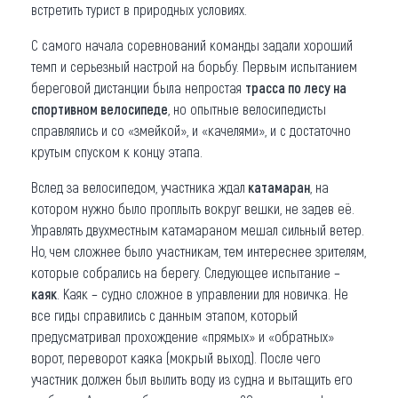
встретить турист в природных условиях.
С самого начала соревнований команды задали хороший
темп и серьезный настрой на борьбу. Первым испытанием
береговой дистанции была непростая
трасса по лесу на
спортивном велосипеде
, но опытные велосипедисты
справлялись и со «змейкой», и «качелями», и с достаточно
крутым спуском к концу этапа.
Вслед за велосипедом, участника ждал
катамаран
, на
котором нужно было проплыть вокруг вешки, не задев её.
Управлять двухместным катамараном мешал сильный ветер.
Но, чем сложнее было участникам, тем интереснее зрителям,
которые собрались на берегу. Следующее испытание –
каяк
. Каяк – судно сложное в управлении для новичка. Не
все гиды справились с данным этапом, который
предусматривал прохождение «прямых» и «обратных»
ворот, переворот каяка (мокрый выход). После чего
участник должен был вылить воду из судна и вытащить его