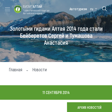
ВИЗИТ
АЛТАЙ
Автотуризм
ru
Туристический портал
Алтайского края
Золотыми гидами Алтая 2014 года стали
Форум VISIT
Цветение
Медицинский
Алтайская
ALTAI
маральника
форум
зимовка
Бейберетов Сергей и Тумашова
Анастасия
Туры
Где побывать
Чем заняться
Главная
Новости
Где остановиться
Где поесть
11 СЕНТЯБРЯ 2014
Карта
АРХИВ НОВОСТЕЙ
Новости