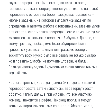
спуск пострадавшего (манекена) со скалы в рафт,
транспортировка «пострадавшего» участника по навесной
переправе с острова на берег. Следующая остановка –
«поляна заданий», на которой выполнялись задания по
определению азимута, работа с топознаками, вязание узлов,
а также транспортировка пострадавшего с помощью тут же
изготовленных носилок и веревочной «бухты». Да еще, ко
всему прочему, необходимо было обустроить быт в
природных условиях: натянуть тент, разжечь костер и
вскипятить воду. Нужно было все делать не только быстро,
но и правильно, чтобы не получить штрафные баллы.
Покинув «поляну заданий», участники снова отправлялись в
водный путь.
Немного проплыв, команда должна была сделать полный
переворот рафта, затем «спастись»: перевернуть рафт
обратно, и плыть дальше при условии, что все участники
команды находятся в рафте. Наконец, проплыв между
вешками ворот, свисавшими со старого Айского моста,