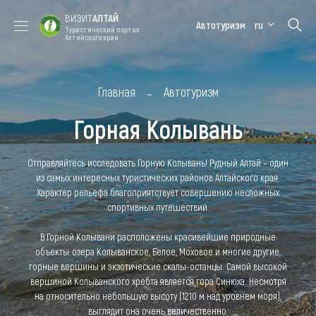
ВИЗИТ
АЛТАЙ
Автотуризм
ru
Туристический портал
Алтайского края
Форум VISIT
Цветение
Медицинский
Алтайская
ALTAI
Главная
маральника
Автотуризм
форум
зимовка
Горная Колывань
Туры
Где побывать
Отправляйтесь исследовать Горную Колывань! Рудный Алтай – один
из самых интересных туристических районов Алтайского края.
Чем заняться
Характер рельефа благоприятствует совершению несложных
спортивных путешествий.
Где остановиться
В Горной Колывани расположены красивейшие природные
Где поесть
объекты: озера Колыванское, Белое, Моховое и многие другие,
горные вершины и экзотические скалы-останцы. Самой высокой
Карта
вершиной Колыванского хребта является гора Синюха. Несмотря
на относительно небольшую высоту (1210 м над уровнем моря),
Новости
выглядит она очень величественно.