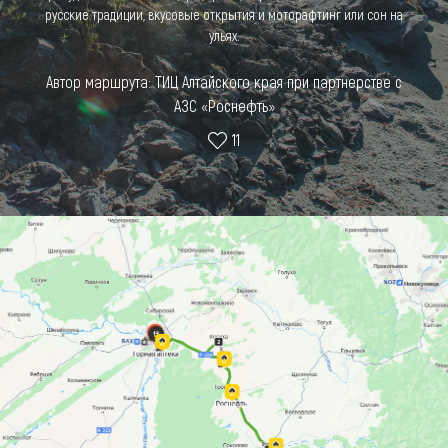
русские традиции, вкусовые открытия и моторафтинг или сон на
Что привезти (сувениры)
ульях.
О регионе
Автор маршрута: ТИЦ Алтайского края при партнерстве с
АЗС «Роснефть»
Коллекция впечатлений
11
Другие рубрики