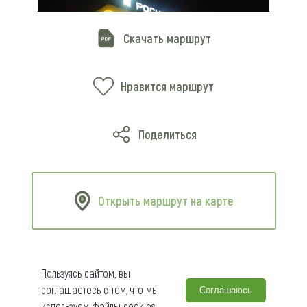
Скачать маршрут
Нравится маршрут
АЗК №10. Бийск, Старый
Поделиться
Чуйский тракт, 3. АЗС
«Роснефть»
Открыть маршрут на карте
Подробнее
8 800 775-75-88
Круглосуточно
Пользуясь сайтом, вы
соглашаетесь с тем, что мы
Соглашаюсь
используем файлы cookies.