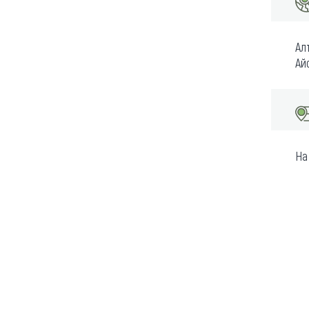
Ал
Ай
На