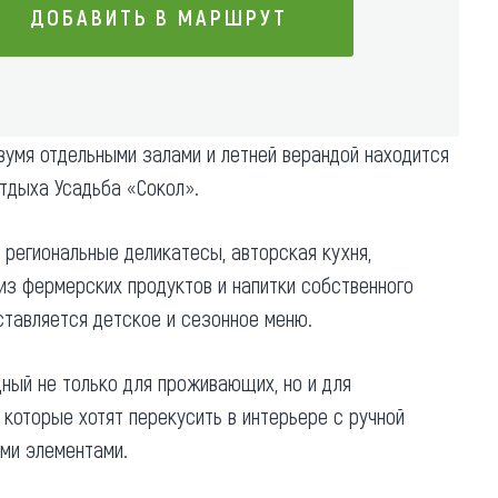
ДОБАВИТЬ В МАРШРУТ
Коллекция впечатлений
Блог путешественника
ДОБАВИТЬ В МАРШРУТ
Видеогалерея
вумя отдельными залами и летней верандой находится
тай
Фотогалерея
тдыха Усадьба «Сокол».
региональные деликатесы, авторская кухня,
из фермерских продуктов и напитки собственного
ставляется детское и сезонное меню.
ный не только для проживающих, но и для
которые хотят перекусить в интерьере с ручной
ими элементами.