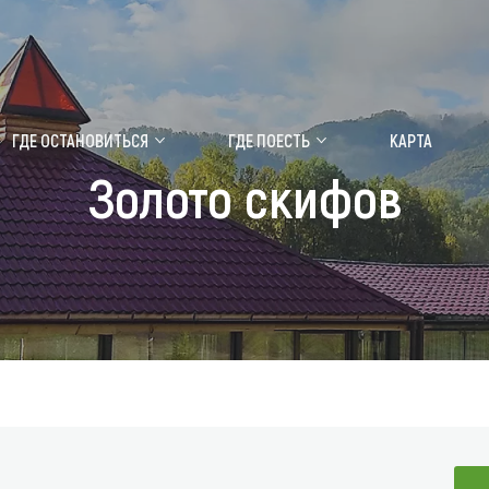
ение маральника
Медицинский форум
ГДЕ ОСТАНОВИТЬСЯ
ГДЕ ПОЕСТЬ
КАРТА
Золото скифов
 побывать
Чем заняться
ты природы
Календарь событий
ты истории и культуры
Аудиогид
ты развлечений
Мой маршрут
уристических мест
аломобильных граждан