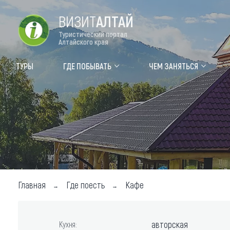
ВИЗИТ
АЛТАЙ
Туристический портал
Алтайского края
Форум VISIT ALTAI
Цвет
ТУРЫ
ГДЕ ПОБЫВАТЬ
ЧЕМ ЗАНЯТЬСЯ
Туры
Где
Объек
Объек
Объек
Топ т
Главная
Где поесть
Кафе
Для м
авторская
Кухня: