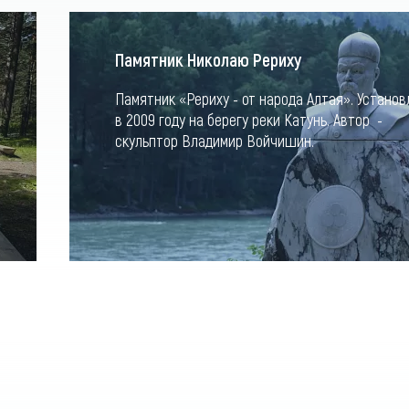
Памятник Николаю Рериху
Памятник «Рериху - от народа Алтая». Установ
в 2009 году на берегу реки Катунь. Автор -
скульптор Владимир Войчишин.