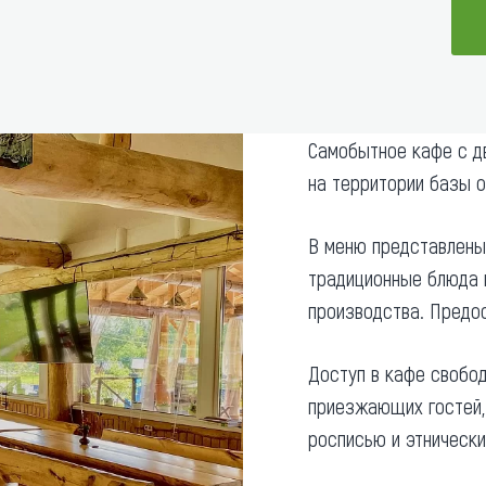
та
О регионе
ости
Общая информация
Как добраться
привезти (сувениры)
Самобытное кафе с д
Люди, прославившие Ал
на территории базы о
Карты и буклеты
В меню представлены 
традиционные блюда 
производства. Предо
Доступ в кафе свобод
приезжающих гостей, 
росписью и этническ