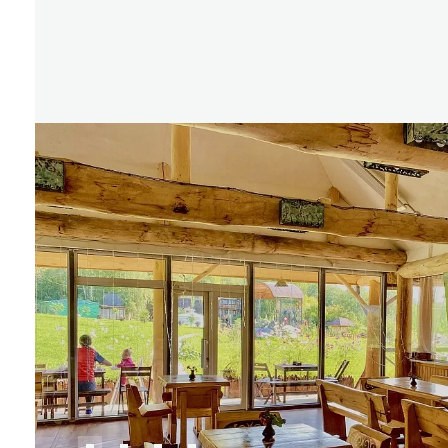
Где поесть
Кар
Нов
Рестораны
Кафе
Что 
Придорожные кафе
Другие рубрики
О нас
Реестр туроператоров
Алтайского края
Реестр туристических
агентств Алтайского края