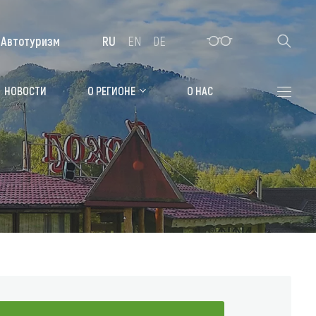
Автотуризм
RU
EN
DE
Алтайская зимовка
НОВОСТИ
О РЕГИОНЕ
О НАС
Где остановиться
Санатории
Гостиницы, отели
Коттеджи, базы
Сельские усадьбы
Мотели, придорожные отели