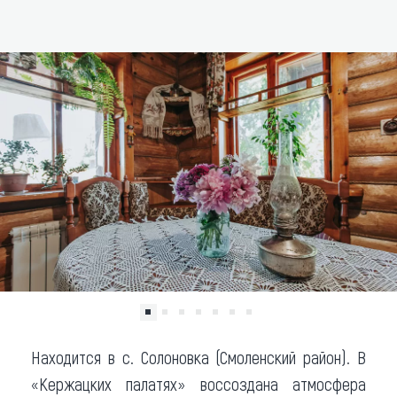
ДОБАВИТЬ В МАРШРУТ
Что привезти (сувениры)
О регионе
Коллекция впечатлений
Другие рубрики
Находится в с. Солоновка (Смоленский район). В
«Кержацких палатях» воссоздана атмосфера