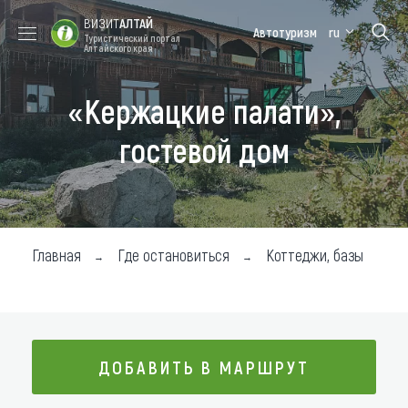
ВИЗИТ
АЛТАЙ
Автотуризм
ru
Туристический портал
Алтайского края
«Кержацкие палати»,
Форум VISIT
Цветение
Медицинский
Алтайская
ALTAI
маральника
форум
зимовка
гостевой дом
Туры
Где побывать
Чем заняться
Главная
Где остановиться
Коттеджи, базы
Где остановиться
Где поесть
Карта
ДОБАВИТЬ В МАРШРУТ
Новости