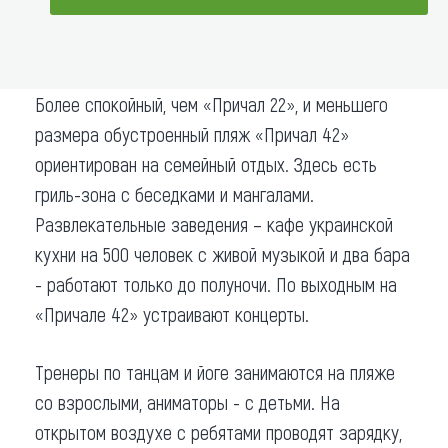
Что привезти (сувениры)
ДОБАВИТЬ В МАРШРУТ
О регионе
Более спокойный, чем «Причал 22», и меньшего
Коллекция впечатлений
размера обустроенный пляж «Причал 42»
ориентирован на семейный отдых. Здесь есть
Другие рубрики
гриль-зона с беседками и мангалами.
Развлекательные заведения – кафе украинской
кухни на 500 человек с живой музыкой и два бара
- работают только до полуночи. По выходным на
«Причале 42» устраивают концерты.
Тренеры по танцам и йоге занимаются на пляже
со взрослыми, аниматоры - с детьми. На
открытом воздухе с ребятами проводят зарядку,