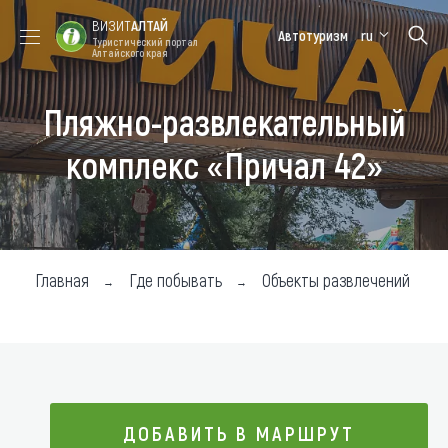
ВИЗИТ
АЛТАЙ
Автотуризм
ru
Туристический портал
Алтайского края
Пляжно-развлекательный
Форум VISIT
Цветение
Медицинский
Алтайская
ALTAI
маральника
форум
зимовка
комплекс «Причал 42»
Туры
Где побывать
Чем заняться
Главная
Где побывать
Объекты развлечений
Где остановиться
Где поесть
Карта
ДОБАВИТЬ В МАРШРУТ
Новости