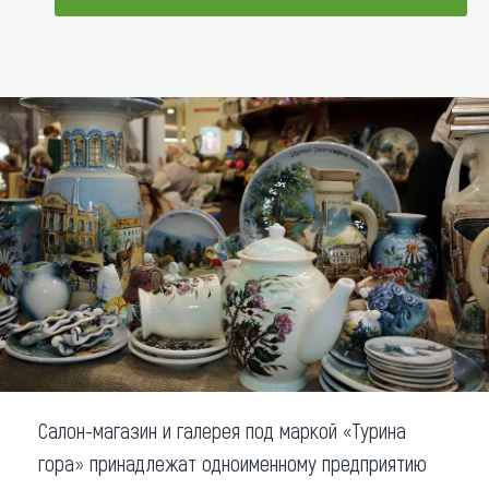
Что привезти (сувениры)
ДОБАВИТЬ В МАРШРУТ
О регионе
Коллекция впечатлений
Другие рубрики
Салон-магазин и галерея под маркой «Турина
гора» принадлежат одноименному предприятию