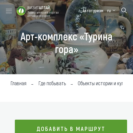
ВИЗИТ
АЛТАЙ
Автотуризм
ru
Туристический портал
Алтайского края
Арт-комплекс «Турина
Форум VISIT
Цветение
Медицинский
Алтайская
ALTAI
маральника
форум
зимовка
гора»
Туры
Где побывать
Чем заняться
Главная
Где побывать
Объекты истории и культур
Где остановиться
Где поесть
Карта
ДОБАВИТЬ В МАРШРУТ
Новости