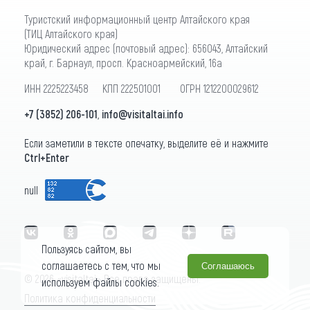
Туристский информационный центр Алтайского края
(ТИЦ Алтайского края)
Юридический адрес (почтовый адрес): 656043, Алтайский
край, г. Барнаул, просп. Красноармейский, 16а
ИНН 2225223458 КПП 222501001 ОГРН 1212200029612
+7 (3852) 206-101
,
info@visitaltai.info
Если заметили в тексте опечатку, выделите её и нажмите
Ctrl+Enter
null
Пользуясь сайтом, вы
соглашаетесь с тем, что мы
Соглашаюсь
© 2026 «visitaltai» Все права защищены.
используем файлы cookies.
Политика конфиденциальности