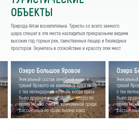
ОБЪЕКТЫ
Природа Алтая восхитительна. Туристы со всего земного
шара спешат в эти места насладиться прекрасными видами
высоких гор, горных рек, таинственных пещер и безлюдных
просторов. Окунитесь в спокойствие и красоту этих мест.
Озеро Большое Яровое
Озеро Б
Уникальный состав лечебной воды и
Уникальный
грязей Ярового не изменился едва ли не
грязей Яро
с тех легендарных времен, когда здесь
с тех леге
было древнее море. Яровое озеро по
было древн
праву можно считать жемчужиной среди
праву можн
рассыпаных по краю тысячи озер.
рассыпаных