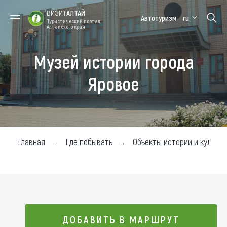
ВИЗИТ
АЛТАЙ
Автотуризм
ru
Туристический портал
Алтайского края
Музей истории города
Форум VISIT
Цветение
Медицинский
Алтайская
ALTAI
маральника
форум
зимовка
Яровое
Туры
Где побывать
Чем заняться
Главная
Где побывать
Объекты истории и культур
Где остановиться
Где поесть
Карта
ДОБАВИТЬ В МАРШРУТ
Новости