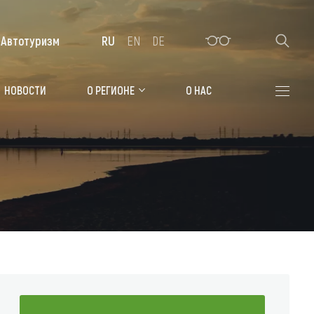
Автотуризм
RU
EN
DE
Алтайская зимовка
НОВОСТИ
О РЕГИОНЕ
О НАС
Где остановиться
Санатории
Гостиницы, отели
Коттеджи, базы
Сельские усадьбы
Мотели, придорожные отели