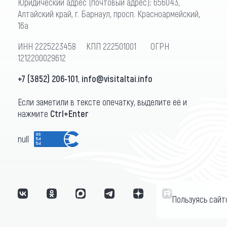
Юридический адрес (почтовый адрес): 656043,
Алтайский край, г. Барнаул, просп. Красноармейский,
16а
ИНН 2225223458 КПП 222501001 ОГРН
1212200029612
+7 (3852) 206-101
,
info@visitaltai.info
Если заметили в тексте опечатку, выделите её и
нажмите
Ctrl+Enter
null
Пользуясь сайт