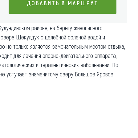
ДОБАВИТЬ В МАРШРУТ
Коллекция впечатлений
Блог путешественника
ДОБАВИТЬ В МАРШРУТ
улундинском районе, на берегу живописного
Видеогалерея
 озера Щекулдук с целебной соленой водой и
тай
Фотогалерея
ро не только является замечательным местом отдыха,
ходит для лечения опорно-двигательного аппарата,
матологических и терапевтических заболеваний. По
 не уступает знаменитому озеру Большое Яровое.