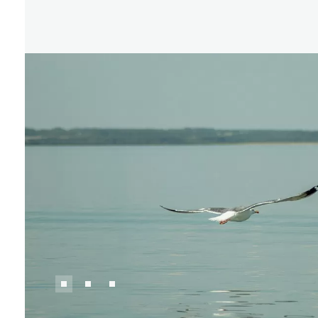
Где поесть
Кар
Нов
Рестораны
Кафе
Что 
Придорожные кафе
Другие рубрики
О нас
Реестр туроператоров
Алтайского края
Реестр туристических
агентств Алтайского края