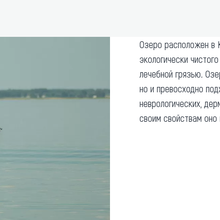
та
О регионе
ости
Общая информация
Озеро расположен в К
Как добраться
привезти (сувениры)
экологически чистого
Люди, прославившие Ал
лечебной грязью. Озе
Карты и буклеты
но и превосходно под
неврологических, дер
своим свойствам оно