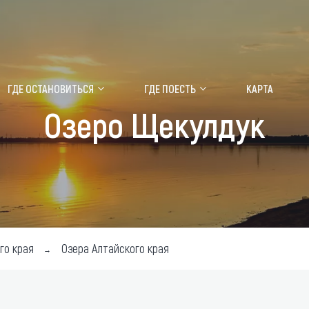
ение маральника
Медицинский форум
ГДЕ ОСТАНОВИТЬСЯ
ГДЕ ПОЕСТЬ
КАРТА
Озеро Щекулдук
 побывать
Чем заняться
ты природы
Календарь событий
ты истории и культуры
Аудиогид
ты развлечений
Мой маршрут
уристических мест
го края
Озера Алтайского края
аломобильных граждан