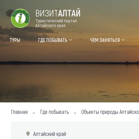
ВИЗИТ
АЛТАЙ
Туристический портал
Алтайского края
Форум VISIT ALTAI
Цвет
ТУРЫ
ГДЕ ПОБЫВАТЬ
ЧЕМ ЗАНЯТЬСЯ
Туры
Где
Объек
Объек
Объек
Топ т
Главная
Где побывать
Объекты природы Алтайско
Для м
Алтайский край