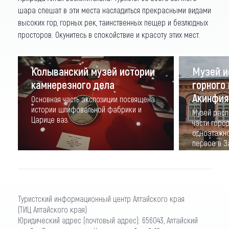
шара спешат в эти места насладиться прекрасными видами
высоких гор, горных рек, таинственных пещер и безлюдных
просторов. Окунитесь в спокойствие и красоту этих мест.
Колыванский музей истории
Музей и
камнерезного дела
горного
Акинфия
Основная часть экспозиции посвящена
истории шлифовальной фабрики и
Музей расп
Царице ваз.
части горо
одноэтажно
первое в З
построенно
Туристский информационный центр Алтайского края
(ТИЦ Алтайского края)
Юридический адрес (почтовый адрес): 656043, Алтайский