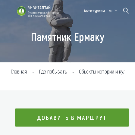
ВИЗИТ
АЛТАЙ
Автотуризм
ru
Туристический портал
Алтайского края
Памятник Ермаку
Форум VISIT
Цветение
Медицинский
Алтайская
ALTAI
маральника
форум
зимовка
Туры
Где побывать
Главная
Где побывать
Объекты истории и культур
Чем заняться
Где остановиться
Где поесть
ДОБАВИТЬ В МАРШРУТ
Карта
Новости