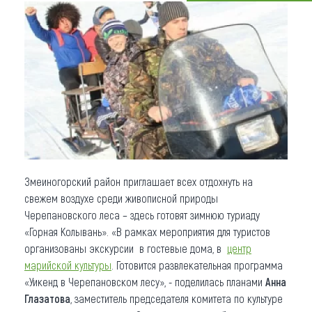
Что привезти (сувениры)
О регионе
Коллекция впечатлений
Другие рубрики
Змеиногорский район приглашает всех отдохнуть на
свежем воздухе среди живописной природы
Черепановского леса – здесь готовят зимнюю туриаду
«Горная Колывань». «В рамках мероприятия для туристов
организованы экскурсии в гостевые дома, в
центр
марийской культуры
. Готовится развлекательная программа
«Уикенд в Черепановском лесу», - поделилась планами
Анна
Глазатова
, заместитель председателя комитета по культуре