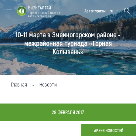
ВИЗИТ
АЛТАЙ
Автотуризм
ru
Туристический портал
Алтайского края
10-11 марта в Змеиногорском районе -
Форум VISIT
Цветение
Медицинский
Алтайская
ALTAI
маральника
форум
зимовка
межрайонная туриада «Горная
Колывань»
Туры
Где побывать
Чем заняться
Главная
Новости
Где остановиться
Где поесть
28 ФЕВРАЛЯ 2017
Карта
АРХИВ НОВОСТЕЙ
Новости