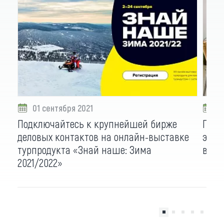
01 сентября 2021
0
Подключайтесь к крупнейшей бирже
Губе
деловых контактов на онлайн-выставке
эксп
турпродукта «Знай наше: Зима
возм
2021/2022»