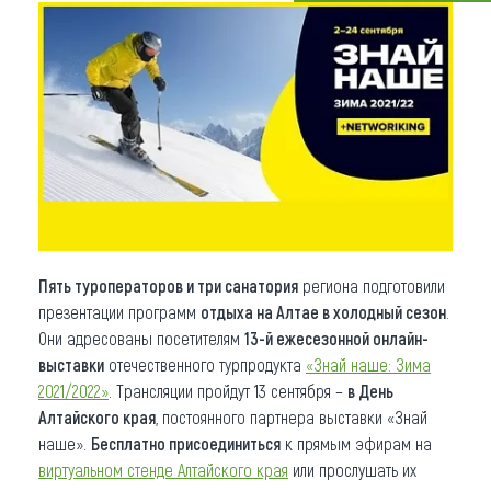
Что привезти (сувениры)
О регионе
Коллекция впечатлений
Другие рубрики
Пять туроператоров и три санатория
региона подготовили
презентации программ
отдыха на Алтае в холодный сезон
.
Они адресованы посетителям
13-й ежесезонной онлайн-
выставки
отечественного турпродукта
«Знай наше: Зима
2021/2022»
. Трансляции пройдут 13 сентября –
в День
Алтайского края
, постоянного партнера выставки «Знай
наше».
Бесплатно присоединиться
к прямым эфирам на
виртуальном стенде Алтайского края
или прослушать их