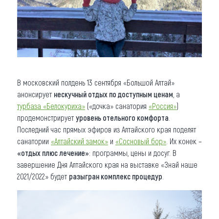
В московский полдень 13 сентября «Большой Алтай»
анонсирует
нескучный отдых по доступным ценам
, а
турбаза «Белокуриха»
(«дочка» санатория
«Россия»
)
продемонстрирует
уровень отельного комфорта
.
Последний час прямых эфиров из Алтайского края поделят
санатории
«Алтайский замок»
и
«Сосновый бор»
. Их конек –
«отдых плюс лечение»
: программы, цены и досуг. В
завершение Дня Алтайского края на выставке «Знай наше
2021/2022» будет
разыгран комплекс процедур
.