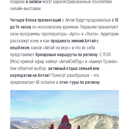
позднее
в записи
могут зарегистрированные посетители
онлайн-выставки.
Четыре блока презентаций
с Алтая будут продолжаться
с 10
до 14 часов
по московскому времени. Первыми презентуют
свои программы туроператоры «Арго» и «Охота». Аудитории
расскажут, кому и как
продавать зимний Алтай с
кешбэком
, каков «Алтай на вкус» и что из себя
представляют
брендовые маршруты по региону
. С 11.00
(Мск) прямой эфир займут «АлтайСибТур» и «Азимут-Трэвел».
Они облегчат выбор:
активный отдых семьей или
корпоратив на Алтае
? Помогут разобраться – что
предполагает All inclusive и
этно-туры по региону
.