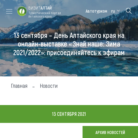
ВИЗИТ
АЛТАЙ
Автотуризм
ru
Туристический портал
Алтайского края
13 сентября – День Алтайского края на
Форум VISIT
Цветение
Медицинский
Алтайская
ALTAI
маральника
форум
зимовка
онлайн-выставке «Знай наше: Зима
2021/2022»: присоединяйтесь к эфирам
Туры
Где побывать
Чем заняться
Главная
Новости
Где остановиться
Где поесть
13 СЕНТЯБРЯ 2021
Карта
АРХИВ НОВОСТЕЙ
Новости