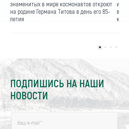
знаменитых в мире космонавтов откроют
имен
на родине Германа Титова в день его 85-
викт
летия
косм
ПОДПИШИСЬ НА НАШИ
НОВОСТИ
Ваш e-mail
*