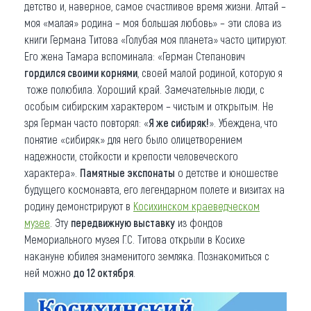
детство и, наверное, самое счастливое время жизни. Алтай –
моя «малая» родина – моя большая любовь» – эти слова из
книги Германа Титова «Голубая моя планета» часто цитируют.
Его жена Тамара вспоминала: «Герман Степанович
гордился своими корнями
, своей малой родиной, которую я
тоже полюбила. Хороший край. Замечательные люди, с
особым сибирским характером – чистым и открытым. Не
зря Герман часто повторял: «
Я же сибиряк!
». Убеждена, что
понятие «сибиряк» для него было олицетворением
надежности, стойкости и крепости человеческого
характера».
Памятные экспонаты
о детстве и юношестве
будущего космонавта, его легендарном полете и визитах на
родину демонстрируют в
Косихинском краеведческом
музее
. Эту
передвижную выставку
из фондов
Мемориального музея Г.С. Титова открыли в Косихе
накануне юбилея знаменитого земляка. Познакомиться с
ней можно
до 12 октября
.