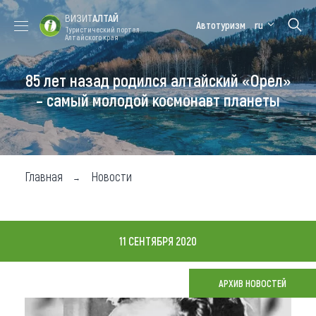
ВИЗИТ
АЛТАЙ
Автотуризм
ru
Туристический портал
Алтайского края
85 лет назад родился алтайский «Орел»
Форум VISIT
Цветение
Медицинский
Алтайская
ALTAI
маральника
форум
зимовка
– самый молодой космонавт планеты
Туры
Где побывать
Главная
Новости
Чем заняться
Где остановиться
11 СЕНТЯБРЯ 2020
Где поесть
Карта
АРХИВ НОВОСТЕЙ
Новости