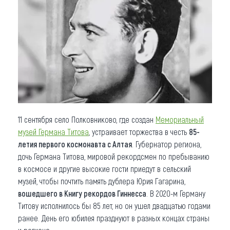
Что привезти (сувениры)
О регионе
Коллекция впечатлений
Другие рубрики
11 сентября село Полковниково, где создан
Мемориальный
музей Германа Титова
, устраивает торжества в честь
85-
летия первого космонавта с Алтая
. Губернатор региона,
дочь Германа Титова, мировой рекордсмен по пребыванию
в космосе и другие высокие гости приедут в сельский
музей, чтобы почтить память дублера Юрия Гагарина,
вошедшего в Книгу рекордов Гиннесса
. В 2020-м Герману
Титову исполнилось бы 85 лет, но он ушел двадцатью годами
ранее. День его юбилея празднуют в разных концах страны