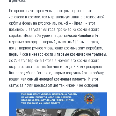
и региона.
Не прошло и четырех месяцев со дня первого полета
человека в космос, как мир вновь услышал с околоземной
орбиты фразу на русском языке.
«Я – «Орел»
– этот
позывной 6 августа 1961 года произнес из космического
корабля «Восток-2»
уроженец алтайской Налобихи
. Его
мировые рекорды – первый длительный (больше суток)
полет, первое ручное управление космическим кораблем,
первый сон в невесомости и
первые космические трапезы
.
До 26-летия Германа Титова в момент его космического
старта оставалось чуть больше месяца. В Книгу рекордов
Гиннесса дублер Гагарина, вторым поднявшийся на орбиту,
вошел как
самый молодой космонавт планеты
. И этот
статус за почти шестьдесят лет так никем и не оспорен.