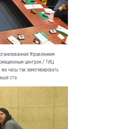
организованная Управлением
ормационным центром / ТИЦ
 же часы так замотивировать
льше ста.