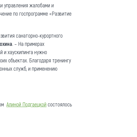
и управления жалобами и
учение по госпрограмме «Развитие
азвития санаторно-курортного
рохина
. – На примерах
й и хаускипинга нужно
оих объектах. Благодаря тренингу
онных служб, и применению
ром
Алиной Подгаецкой
состоялось