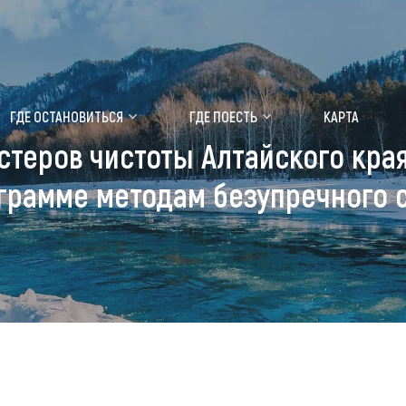
ение маральника
Медицинский форум
ГДЕ ОСТАНОВИТЬСЯ
ГДЕ ПОЕСТЬ
КАРТА
стеров чистоты Алтайского края
 побывать
Чем заняться
грамме методам безупречного 
ты природы
Календарь событий
ты истории и культуры
Аудиогид
ты развлечений
Мой маршрут
уристических мест
аломобильных граждан