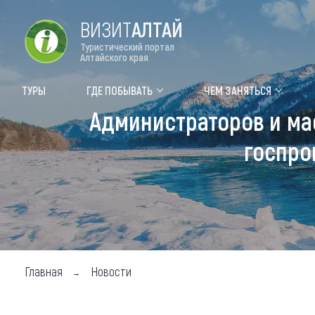
ВИЗИТ
АЛТАЙ
Туристический портал
Алтайского края
Форум VISIT ALTAI
Цвет
ТУРЫ
ГДЕ ПОБЫВАТЬ
ЧЕМ ЗАНЯТЬСЯ
Администраторов и ма
Туры
Где
госпро
Объек
Объек
Объек
Топ т
Для м
Главная
Новости