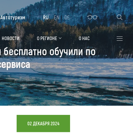
Автотуризм
RU
EN
DE
Алтайская зимовка
НОВОСТИ
О РЕГИОНЕ
О НАС
 бесплатно обучили по
Где остановиться
сервиса
Санатории
Гостиницы, отели
Коттеджи, базы
Сельские усадьбы
Мотели, придорожные отели
02 ДЕКАБРЯ 2024