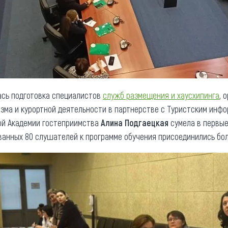
ась подготовка специалистов
служб размещения и хаусхипинга
, 
изма и курортной деятельности в партнерстве с Туристским инф
й Академии гостеприимства
Алина Подгаецкая
сумела в первые
ванных 80 слушателей к программе обучения присоединились бо