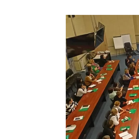
Где поесть
Кар
Нов
Рестораны
Кафе
Что 
Придорожные кафе
Другие рубрики
О нас
Реестр туроператоров
Алтайского края
Реестр туристических
агентств Алтайского края