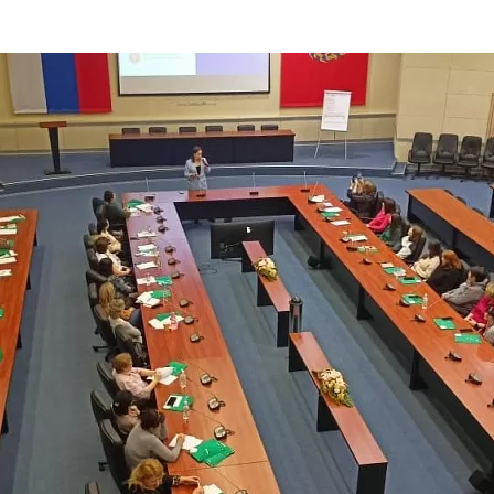
та
О регионе
ости
Общая информация
Как добраться
привезти (сувениры)
Люди, прославившие Ал
Карты и буклеты