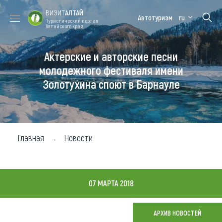
ВИЗИТ
АЛТАЙ
Автотуризм
ru
Туристический портал
Алтайского края
Актерские и авторские песни
Форум VISIT
Цветение
Медицинский
Алтайская
ALTAI
маральника
форум
зимовка
молодежного фестиваля имени
Золотухина споют в Барнауле
Туры
Где побывать
Чем заняться
Главная
Новости
Где остановиться
Где поесть
07 МАРТА 2018
Карта
АРХИВ НОВОСТЕЙ
Новости