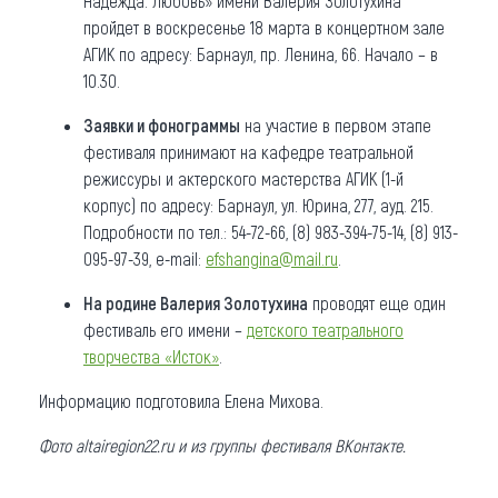
Надежда. Любовь» имени Валерия Золотухина
пройдет в воскресенье 18 марта в концертном зале
АГИК по адресу: Барнаул, пр. Ленина, 66. Начало – в
10.30.
Заявки и фонограммы
на участие в первом этапе
фестиваля принимают на кафедре театральной
режиссуры и актерского мастерства АГИК (1-й
корпус) по адресу: Барнаул, ул. Юрина, 277, ауд. 215.
Подробности по тел.: 54-72-66, (8) 983-394-75-14, (8) 913-
095-97-39, e-mail:
efshangina@mail.ru
.
На родине
Валерия Золотухина
проводят еще один
фестиваль его имени –
детского театрального
творчества «Исток»
.
Информацию подготовила Елена Михова.
Фото altairegion22.ru и из группы фестиваля ВКонтакте.