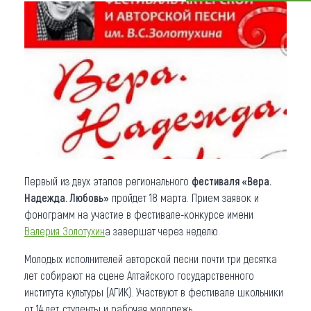
Что привезти (сувениры)
О регионе
Коллекция впечатлений
Другие рубрики
Первый из двух этапов регионального
фестиваля «Вера.
Надежда. Любовь»
пройдет 18 марта. Прием заявок и
фонограмм на участие в фестивале-конкурсе имени
Валерия Золотухин
а завершат через неделю.
Молодых исполнителей авторской песни почти три десятка
лет собирают на сцене Алтайского государственного
института культуры (АГИК). Участвуют в фестивале школьники
от 14 лет, студенты и рабочая молодежь.