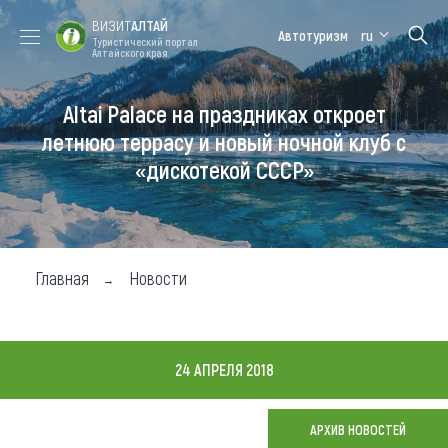
ВИЗИТ
АЛТАЙ
Автотуризм
ru
Туристический портал
Алтайского края
Altai Palace на праздниках откроет
Форум VISIT
Цветение
Медицинский
Алтайская
ALTAI
маральника
форум
зимовка
летнюю террасу и новый ночной клуб с
«дискотекой СССР»
Туры
Где побывать
Чем заняться
Главная
Новости
Где остановиться
Где поесть
24 АПРЕЛЯ 2018
Карта
АРХИВ НОВОСТЕЙ
Новости