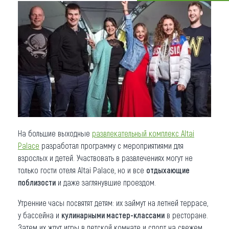
Что привезти (сувениры)
О регионе
Коллекция впечатлений
Другие рубрики
На большие выходные
развлекательный комплекс Altai
Palace
разработал программу с мероприятиями для
взрослых и детей. Участвовать в развлечениях могут не
только гости отеля Altai Palace, но и все
отдыхающие
поблизости
и даже заглянувшие проездом.
Утренние часы посвятят детям: их займут на летней террасе,
у бассейна и
кулинарными мастер-классами
в ресторане.
Затем их ждут игры в детской комнате и спорт на свежем