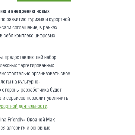
Коллекция впечатлений
ию и внедрению новых
 по развитию туризма и курортной
Блог путешественника
исали соглашение, в рамках
Видеогалерея
 в себя комплекс цифровых
тай
Фотогалерея
мы, предоставляющей набор
плексных таргетированных
самостоятельно организовать свое
леты на культурно-
о стороны разработчика будет
в и сервисов позволит увеличить
урортной деятельности
.
na Friendly»
Оксаной Мак
лся алгоритм и основные