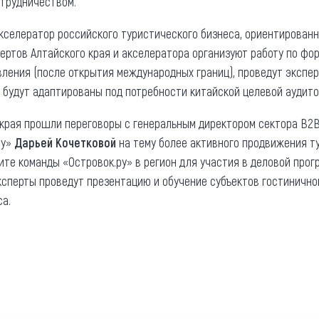
отрудничеством.
 акселератор российского туристического бизнеса, ориентирован
ртов Алтайского края и акселератора организуют работу по ф
вления (после открытия международных границ), проведут экспер
 будут адаптированы под потребности китайской целевой аудито
о края прошли переговоры с генеральным директором сектора B2
ру»
Дарьей Кочетковой
на тему более активного продвижения ту
ите команды «Островок.ру» в регион для участия в деловой про
Эксперты проведут презентацию и обучение субъектов гостинично
а.