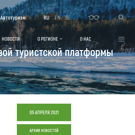
Автотуризм
RU
EN
DE
Алтайская зимовка
НОВОСТИ
О РЕГИОНЕ
О НАС
овой туристской платформы
Где остановиться
Санатории
Гостиницы, отели
Коттеджи, базы
Сельские усадьбы
05 АПРЕЛЯ 2021
Мотели, придорожные отели
АРХИВ НОВОСТЕЙ