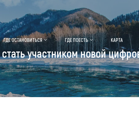
ение маральника
Медицинский форум
ГДЕ ОСТАНОВИТЬСЯ
ГДЕ ПОЕСТЬ
КАРТА
 стать участником новой цифр
 побывать
Чем заняться
ты природы
Календарь событий
ты истории и культуры
Аудиогид
ты развлечений
Мой маршрут
уристических мест
аломобильных граждан