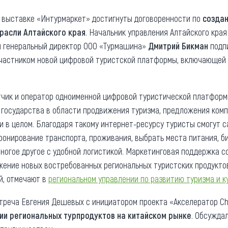
та
О регионе
 выставке «Интурмаркет» достигнуты договоренности по
создан
расли Алтайского края
. Начальник управления Алтайского края
ости
Общая информация
и генеральный директор ООО «Турмашина»
Дмитрий Бикман
подп
Как добраться
привезти (сувениры)
участником новой цифровой туристской платформы, включающей
Люди, прославившие Ал
Карты и буклеты
тчик и оператор одноименной цифровой туристической платфор
и государства в области продвижения туризма, предложения ком
и в целом. Благодаря такому интернет-ресурсу туристы смогут 
ронирование транспорта, проживания, выбрать места питания, би
ногое другое с удобной логистикой. Маркетинговая поддержка с
жение новых востребованных региональных туристских продукто
й, отмечают в
региональном управлении по развитию туризма и к
треча Евгения Дешевых с инициатором проекта «Акселератор Chi
ии региональных турпродуктов на китайском рынке
. Обсужда