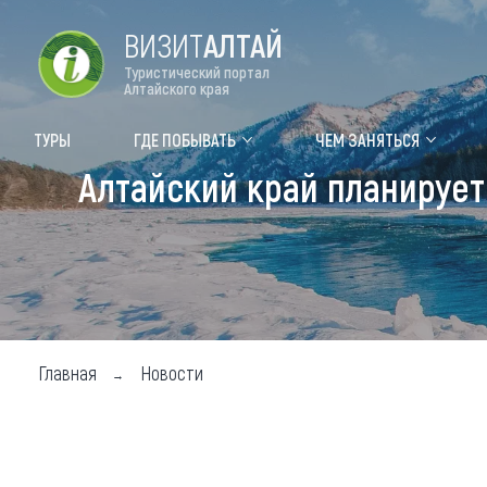
ВИЗИТ
АЛТАЙ
Туристический портал
Алтайского края
Форум VISIT ALTAI
Цвет
ТУРЫ
ГДЕ ПОБЫВАТЬ
ЧЕМ ЗАНЯТЬСЯ
Алтайский край планирует
Туры
Где
Объек
Объек
Объек
Главная
Новости
Топ т
Для м