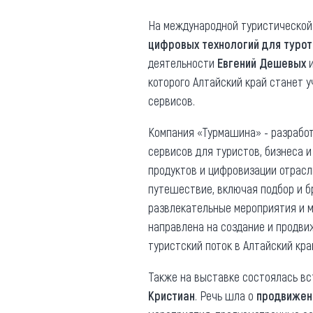
Где поесть
Кар
На международной туристической
цифровых технологий для турот
Нов
Рестораны
деятельности
Евгений Дешевых
Кафе
Что 
которого Алтайский край станет 
Придорожные кафе
сервисов.
Компания «Турмашина» - разрабо
сервисов для туристов, бизнеса 
продуктов и цифровизации отрасл
Другие рубрики
путешествие, включая подбор и б
развлекательные мероприятия и м
О нас
направлена на создание и продви
Реестр туроператоров
туристский поток в Алтайский кра
Алтайского края
Также на выставке состоялась вс
Реестр туристических
агентств Алтайского края
Кристиан
.
Речь шла о
продвижен