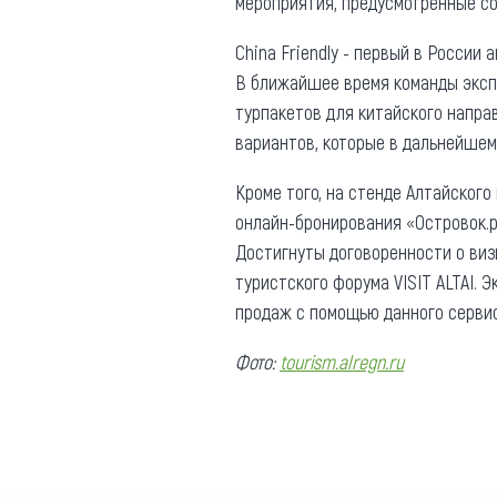
мероприятия, предусмотренные с
Обращения граждан
Противодействие коррупции
China Friendly - первый в России
В ближайшее время команды экспе
турпакетов для китайского напра
вариантов, которые в дальнейшем
Кроме того, на стенде Алтайског
онлайн-бронирования «Островок.
Достигнуты договоренности о виз
туристского форума VISIT ALTAI. 
продаж с помощью данного сервис
Фото:
tourism.alregn.ru