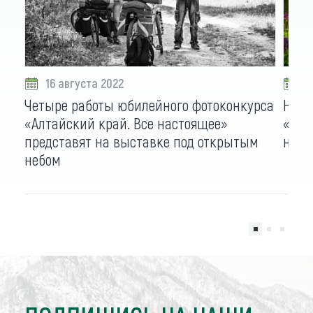
16 августа 2022
1
Четыре работы юбилейного фотоконкурса
Нача
«Алтайский край. Все настоящее»
«Алт
представят на выставке под открытым
на к
небом