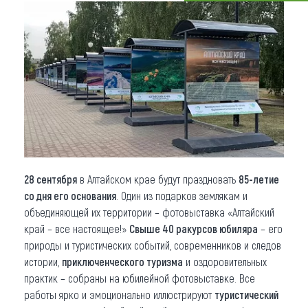
Что привезти (сувениры)
О регионе
Коллекция впечатлений
Другие рубрики
28 сентября
в Алтайском крае будут праздновать
85-летие
со дня его основания
. Один из подарков землякам и
объединяющей их территории – фотовыставка «Алтайский
край – все настоящее!»
Свыше 40 ракурсов юбиляра
– его
природы и туристических событий, современников и следов
истории,
приключенческого туризма
и оздоровительных
практик – собраны на юбилейной фотовыставке. Все
работы ярко и эмоционально иллюстрируют
туристический