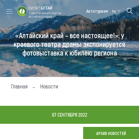
ВИЗИТ
АЛТАЙ
Автотуризм
ru
Туристический портал
Алтайского края
«Алтайский край – все настоящее!»: у
Форум VISIT
Цветение
Медицинский
Алтайская
ALTAI
маральника
форум
зимовка
краевого театра драмы экспонируется
фотовыставка к юбилею региона
Туры
Где побывать
Чем заняться
Главная
Новости
Где остановиться
Где поесть
07 СЕНТЯБРЯ 2022
Карта
АРХИВ НОВОСТЕЙ
Новости