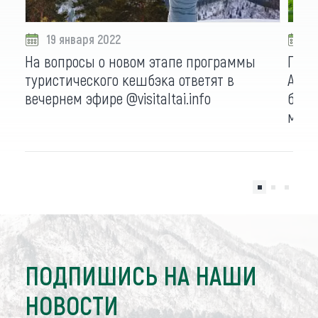
19 января 2022
2
На вопросы о новом этапе программы
Позд
туристического кешбэка ответят в
Алта
вечернем эфире @visitaltai.info
бесп
мист
ПОДПИШИСЬ НА НАШИ
НОВОСТИ