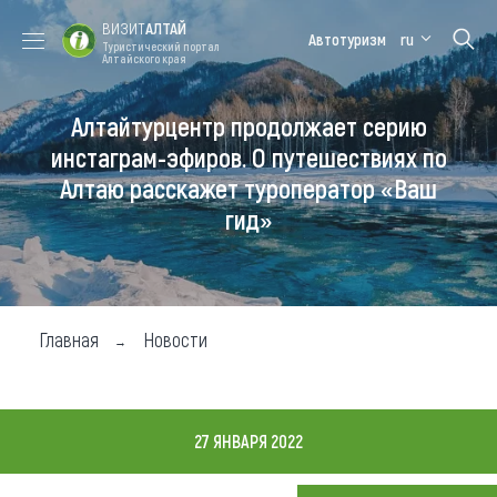
ВИЗИТ
АЛТАЙ
Автотуризм
ru
Туристический портал
Алтайского края
Алтайтурцентр продолжает серию
Форум VISIT
Цветение
Медицинский
Алтайская
ALTAI
маральника
форум
зимовка
инстаграм-эфиров. О путешествиях по
Алтаю расскажет туроператор «Ваш
Туры
гид»
Где побывать
Чем заняться
Где остановиться
Главная
Новости
Где поесть
Карта
27 ЯНВАРЯ 2022
Новости