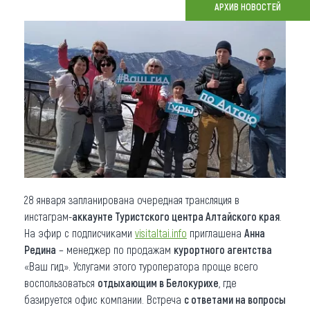
АРХИВ НОВОСТЕЙ
Что привезти (сувениры)
О регионе
Коллекция впечатлений
Другие рубрики
28 января запланирована очередная трансляция в
инстаграм-
аккаунте Туристского центра Алтайского края
.
На эфир с подписчиками
visitaltai.info
приглашена
Анна
Редина
– менеджер по продажам
курортного агентства
«Ваш гид». Услугами этого туроператора проще всего
воспользоваться
отдыхающим в Белокурихе
, где
базируется офис компании. Встреча
с ответами на вопросы