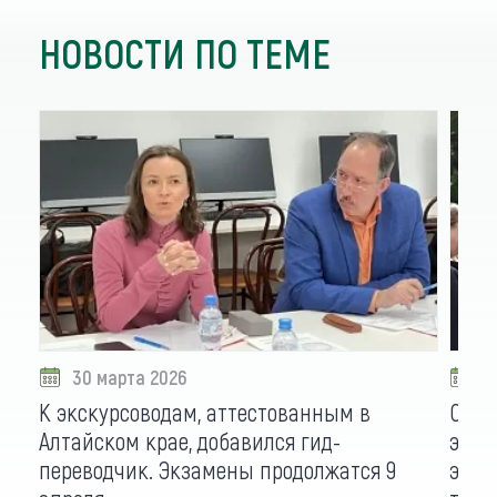
НОВОСТИ ПО ТЕМЕ
30 марта 2026
1
К экскурсоводам, аттестованным в
От п
Алтайском крае, добавился гид-
экск
переводчик. Экзамены продолжатся 9
экза