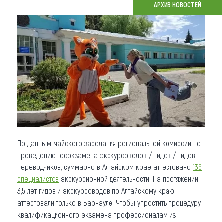
АРХИВ НОВОСТЕЙ
Что привезти (сувениры)
О регионе
Коллекция впечатлений
Другие рубрики
По данным майского заседания региональной комиссии по
проведению госэкзамена экскурсоводов / гидов / гидов-
переводчиков, суммарно в Алтайском крае аттестовано
136
специалистов
экскурсионной деятельности. На протяжении
3,5 лет гидов и экскурсоводов по Алтайскому краю
аттестовали только в Барнауле. Чтобы упростить процедуру
квалификационного экзамена профессионалам из