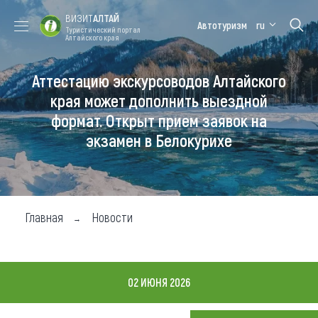
ВИЗИТ
АЛТАЙ
Автотуризм
ru
Туристический портал
Алтайского края
Аттестацию экскурсоводов Алтайского
Форум VISIT
Цветение
Медицинский
Алтайская
ALTAI
маральника
форум
зимовка
края может дополнить выездной
формат. Открыт прием заявок на
Туры
экзамен в Белокурихе
Где побывать
Чем заняться
Где остановиться
Главная
Новости
Где поесть
Карта
02 ИЮНЯ 2026
Новости