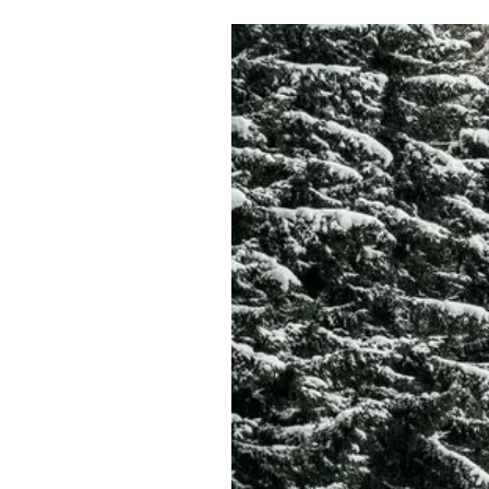
Где поесть
Кар
Нов
Рестораны
Кафе
Что 
Придорожные кафе
Другие рубрики
О нас
Реестр туроператоров
Алтайского края
Реестр туристических
агентств Алтайского края