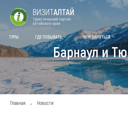
ВИЗИТ
АЛТАЙ
Туристический портал
Алтайского края
Форум VISIT ALTAI
Цвет
ТУРЫ
ГДЕ ПОБЫВАТЬ
ЧЕМ ЗАНЯТЬСЯ
Барнаул и Т
Туры
Где
Объек
Объек
Объек
Топ т
Главная
Новости
Для м