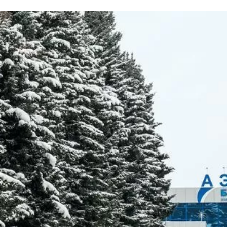
та
О регионе
ости
Общая информация
Как добраться
привезти (сувениры)
Люди, прославившие Ал
Карты и буклеты