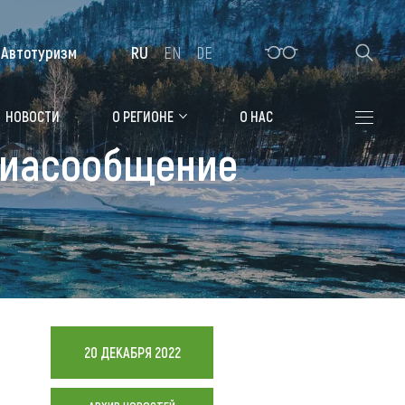
Автотуризм
RU
EN
DE
Алтайская зимовка
НОВОСТИ
О РЕГИОНЕ
О НАС
виасообщение
Где остановиться
Санатории
Гостиницы, отели
Коттеджи, базы
Сельские усадьбы
Мотели, придорожные отели
20 ДЕКАБРЯ 2022