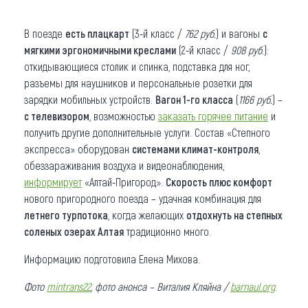
В поезде
есть плацкарт
(3-й класс /
762 руб.
) и вагоны
с
мягкими эргономичными креслами
(2-й класс /
908 руб
.):
откидывающиеся столик и спинка, подставка для ног,
разъемы для наушников и персональные розетки для
зарядки мобильных устройств.
Вагон 1-го класса
(
1166 руб.
) –
с телевизором
, возможностью
заказать горячее питание
и
получить другие дополнительные услуги. Состав «Степного
экспресса» оборудован
системами климат-контроля
,
обеззараживания воздуха и видеонаблюдения,
информирует
«Алтай-Пригород».
Скорость плюс комфорт
нового пригородного поезда – удачная комбинация для
летнего турпотока
, когда желающих
отдохнуть на степных
соленых озерах Алтая
традиционно много.
Информацию подготовила Елена Михова.
Фото
mintrans22
, фото анонса – Виталия Кляйна /
barnaul.org
.