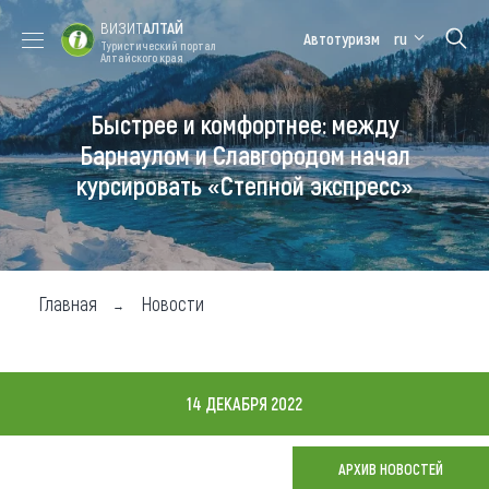
ВИЗИТ
АЛТАЙ
Автотуризм
ru
Туристический портал
Алтайского края
Быстрее и комфортнее: между
Форум VISIT
Цветение
Медицинский
Алтайская
ALTAI
маральника
форум
зимовка
Барнаулом и Славгородом начал
курсировать «Степной экспресс»
Туры
Где побывать
Чем заняться
Главная
Новости
Где остановиться
Где поесть
14 ДЕКАБРЯ 2022
Карта
АРХИВ НОВОСТЕЙ
Новости