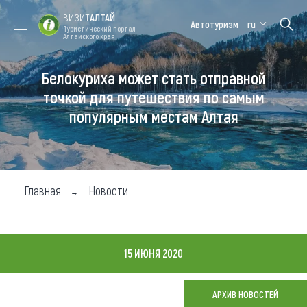
ВИЗИТ
АЛТАЙ
Автотуризм
ru
Туристический портал
Алтайского края
Белокуриха может стать отправной
Форум VISIT
Цветение
Медицинский
Алтайская
ALTAI
маральника
форум
зимовка
точкой для путешествия по самым
популярным местам Алтая
Туры
Где побывать
Чем заняться
Главная
Новости
Где остановиться
Где поесть
15 ИЮНЯ 2020
Карта
АРХИВ НОВОСТЕЙ
Новости