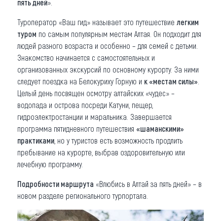
пять дней
».
Туроператор «Ваш гид» называет это путешествие
легким
туром
по самым популярным местам Алтая. Он подходит для
людей разного возраста и особенно – для семей с детьми.
Знакомство начинается с самостоятельных и
организованных экскурсий по основному курорту. За ними
следует поездка на Белокуриху Горную и
к «местам силы»
.
Целый день посвящен осмотру алтайских «чудес» –
водопада и острова посреди Катуни, пещер,
гидроэлектростанции и маральника. Завершается
программа пятидневного путешествия
«шаманскими»
практиками
, но у туристов есть возможность продлить
пребывание на курорте, выбрав оздоровительную или
лечебную программу.
Подробности маршрута
«Влюбись в Алтай за пять дней» – в
новом разделе регионального турпортала.