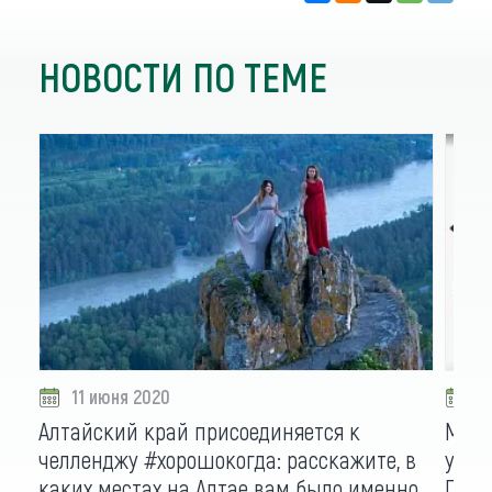
НОВОСТИ ПО ТЕМЕ
11 июня 2020
0
Алтайский край присоединяется к
Марш
челленджу #хорошокогда: расскажите, в
учас
каких местах на Алтае вам было именно
Плюс