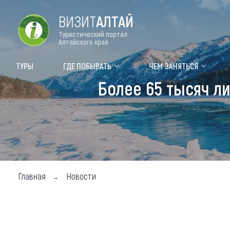
ВИЗИТ
АЛТАЙ
Туристический портал
Алтайского края
Форум VISIT ALTAI
Цвет
ТУРЫ
ГДЕ ПОБЫВАТЬ
ЧЕМ ЗАНЯТЬСЯ
Более 65 тысяч л
Туры
Где
Объек
Объек
Объек
Главная
Новости
Топ т
Для м