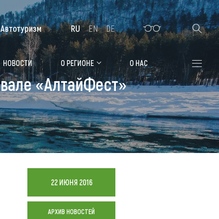
Автотуризм
RU
EN
DE
Алтайская зимовка
НОВОСТИ
О РЕГИОНЕ
О НАС
ивале «АлтайФест»
Где остановиться
Санатории
Гостиницы, отели
Коттеджи, базы
Сельские усадьбы
22 ИЮНЯ 2016
Мотели, придорожные отели
АРХИВ НОВОСТЕЙ