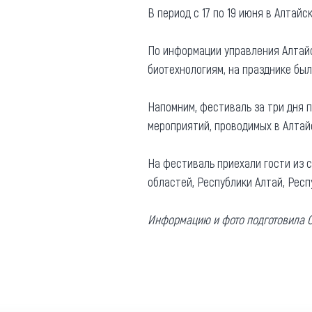
В период с 17 по 19 июня в Алта
Где поесть
Кар
Нов
По информации управления Алтай
Рестораны
биотехнологиям, на празднике бы
Кафе
Что 
Придорожные кафе
Напомним, фестиваль за три дня 
мероприятий, проводимых в Алтай
На фестиваль приехали гости из 
областей, Республики Алтай, Респ
Другие рубрики
О нас
Информацию и фото подготовила О
Реестр туроператоров
Алтайского края
Реестр туристических
агентств Алтайского края