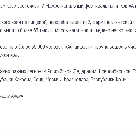
йском крае состоялся IV Межрегиональный фестиваль напитков «
та
О регионе
ости
ского края по пищевой, перерабатывающей, фармацевтической 
Общая информация
ло выпито более 65 тысяч литров напитков и съедено несколько
Как добраться
привезти (сувениры)
Люди, прославившие Ал
посетило более 35 000 человек. «Алтайфест» прочно вошел в чи
Карты и буклеты
ском крае.
самых разных регионов Российской Федерации: Новосибирской, Т
ублики Хакасии, Сочи, Москвы, Краснодара, Республики Крым.
льга Кляйн