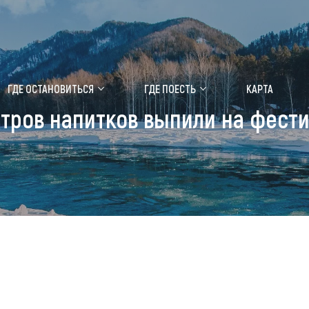
ение маральника
Медицинский форум
ГДЕ ОСТАНОВИТЬСЯ
ГДЕ ПОЕСТЬ
КАРТА
итров напитков выпили на фест
 побывать
Чем заняться
ты природы
Календарь событий
ты истории и культуры
Аудиогид
ты развлечений
Мой маршрут
уристических мест
аломобильных граждан