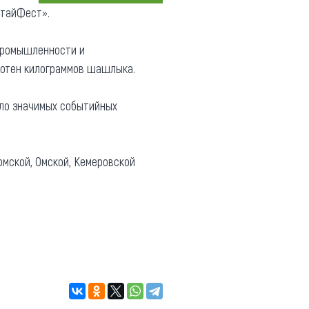
АлтайФест».
Коллекция впечатлений
промышленности и
Блог путешественника
 сотен килограммов шашлыка.
Видеогалерея
тай
Фотогалерея
сло значимых событийных
омской, Омской, Кемеровской