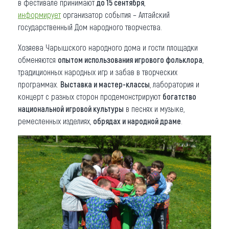
в фестивале принимают
до 15 сентября
,
информирует
организатор события – Алтайский
государственный Дом народного творчества.
Хозяева Чарышского народного дома и гости площадки
обменяются
опытом использования игрового фольклора
,
традиционных народных игр и забав в творческих
программах.
Выставка и мастер-классы
, лаборатория и
концерт с разных сторон продемонстрируют
богатство
национальной игровой культуры
в песнях и музыке,
ремесленных изделиях,
обрядах и народной драме
.