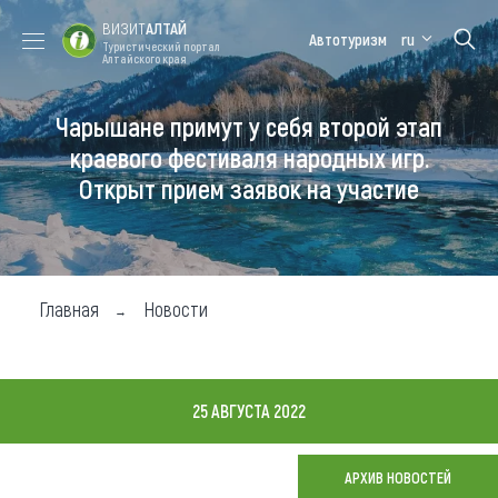
ВИЗИТ
АЛТАЙ
Автотуризм
ru
Туристический портал
Алтайского края
Чарышане примут у себя второй этап
Форум VISIT
Цветение
Медицинский
Алтайская
ALTAI
маральника
форум
зимовка
краевого фестиваля народных игр.
Открыт прием заявок на участие
Туры
Где побывать
Чем заняться
Главная
Новости
Где остановиться
Где поесть
25 АВГУСТА 2022
Карта
АРХИВ НОВОСТЕЙ
Новости