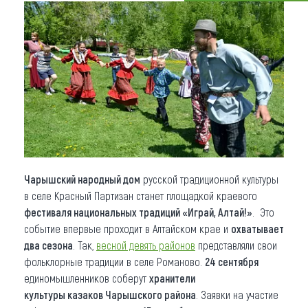
Что привезти (сувениры)
О регионе
Коллекция впечатлений
Другие рубрики
Чарышский народный дом
русской традиционной культуры
в селе Красный Партизан станет площадкой краевого
фестиваля национальных традиций «Играй, Алтай!»
. Это
событие впервые проходит в Алтайском крае и
охватывает
два сезона
. Так,
весной девять районов
представляли свои
фольклорные традиции в селе Романово.
24 сентября
единомышленников соберут
хранители
культуры
казаков
Чарышского района
. Заявки на участие