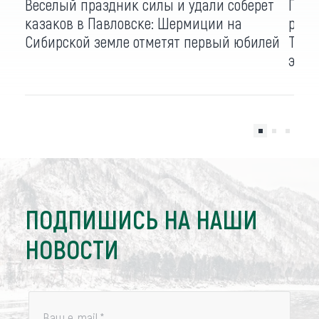
Веселый праздник силы и удали соберет
Про 
казаков в Павловске: Шермиции на
расс
Сибирской земле отметят первый юбилей
Тогу
экоф
ПОДПИШИСЬ НА НАШИ
НОВОСТИ
Ваш e-mail
*