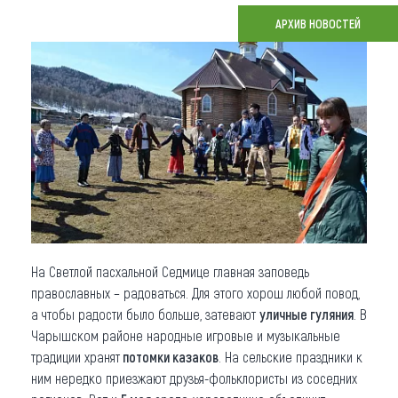
АРХИВ НОВОСТЕЙ
Что привезти (сувениры)
О регионе
Коллекция впечатлений
Другие рубрики
На Светлой пасхальной Седмице главная заповедь
православных – радоваться. Для этого хорош любой повод,
а чтобы радости было больше, затевают
уличные гуляния
. В
Чарышском районе народные игровые и музыкальные
традиции хранят
потомки казаков
. На сельские праздники к
ним нередко приезжают друзья-фольклористы из соседних