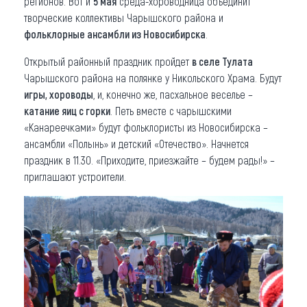
регионов. Вот и
5 мая
среда-хороводница объединит
творческие коллективы Чарышского района и
фольклорные ансамбли из Новосибирска
.
Открытый районный праздник пройдет
в селе Тулата
Чарышского района на полянке у Никольского Храма. Будут
игры, хороводы
, и, конечно же, пасхальное веселье –
катание яиц с горки
. Петь вместе с чарышскими
«Канареечками» будут фольклористы из Новосибирска –
ансамбли «Полынь» и детский «Отечество». Начнется
праздник в 11.30. «Приходите, приезжайте – будем рады!» –
приглашают устроители.