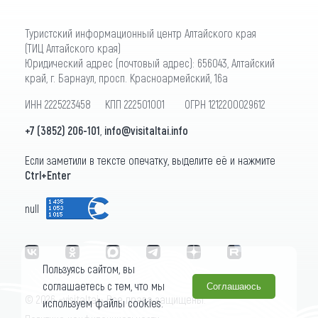
Туристский информационный центр Алтайского края
(ТИЦ Алтайского края)
Юридический адрес (почтовый адрес): 656043, Алтайский
край, г. Барнаул, просп. Красноармейский, 16а
ИНН 2225223458 КПП 222501001 ОГРН 1212200029612
+7 (3852) 206-101
,
info@visitaltai.info
Если заметили в тексте опечатку, выделите её и нажмите
Ctrl+Enter
null
Пользуясь сайтом, вы
соглашаетесь с тем, что мы
Соглашаюсь
© 2026 «visitaltai» Все права защищены.
используем файлы cookies.