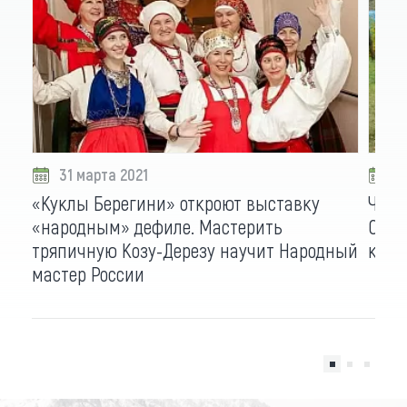
31 марта 2021
0
«Куклы Берегини» откроют выставку
Чары
«народным» дефиле. Мастерить
Сети
тряпичную Козу-Дерезу научит Народный
каза
мастер России