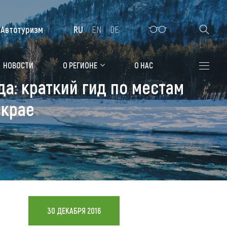
Автотуризм
RU
EN
DE
Алтайская зимовка
НОВОСТИ
О РЕГИОНЕ
О НАС
да: краткий гид по местам
Где остановиться
 крае
Санатории
Гостиницы, отели
Коттеджи, базы
Сельские усадьбы
Мотели, придорожные отели
30 ДЕКАБРЯ 2016