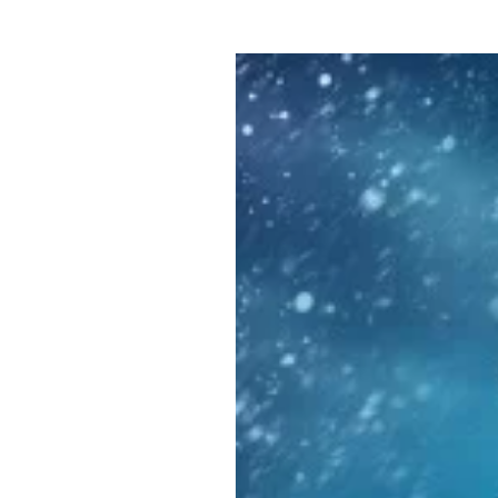
Где поесть
Кар
Нов
Рестораны
Кафе
Что 
Придорожные кафе
Другие рубрики
О нас
Реестр туроператоров
Алтайского края
Реестр туристических
агентств Алтайского края