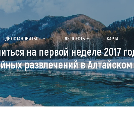
ение маральника
Медицинский форум
ГДЕ ОСТАНОВИТЬСЯ
ГДЕ ПОЕСТЬ
КАРТА
иться на первой неделе 2017 го
 побывать
Чем заняться
йных развлечений в Алтайском
ты природы
Календарь событий
ты истории и культуры
Аудиогид
ты развлечений
Мой маршрут
уристических мест
аломобильных граждан