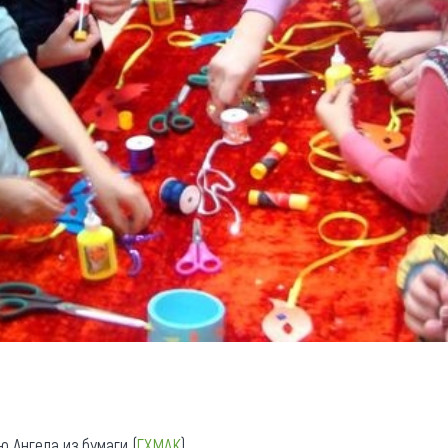
 Ангела из бумаги (
ГХМАК
).