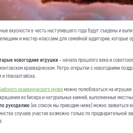
вные вкусности в честь наступившего года будут съедены и вып
релищами и мастер-классами для семейной аудитории, которые ор
тарые новогодние игрушки
– начала прошлого века и советског
онтовском краеведческом. Ретро-открытки с новогодними позд
и и Новоалтайска.
Бийского краеведческого музея
можно полюбоваться на игрушки 
 украшения из бисера и натуральных камней, выполненные местн
по рукоделию
(их список мы приводим ниже) можно заявиться вн
нстве случаев участие возможно только по предварительной за
!