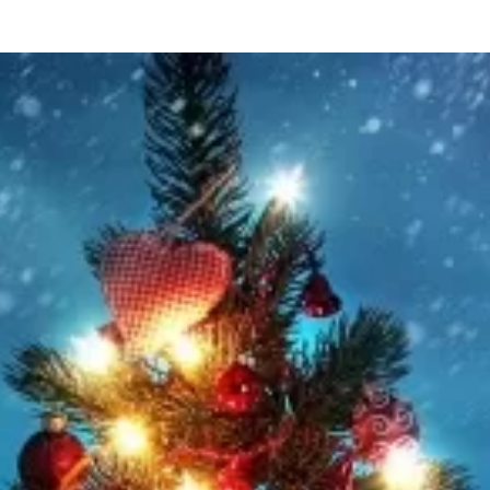
та
О регионе
ости
Общая информация
Как добраться
привезти (сувениры)
Люди, прославившие Ал
Карты и буклеты