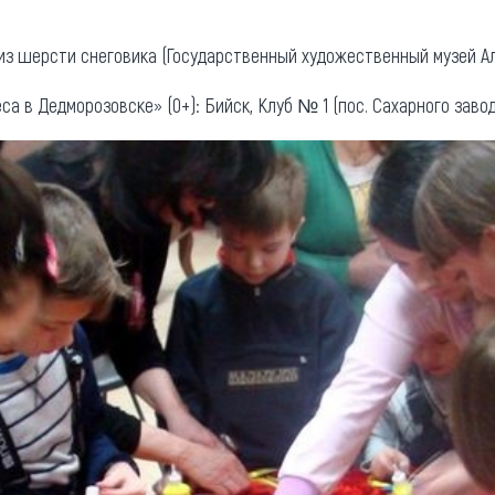
з шерсти снеговика (Государственный художественный музей Ал
а в Дедморозовске» (0+): Бийск, Клуб № 1 (пос. Сахарного завод