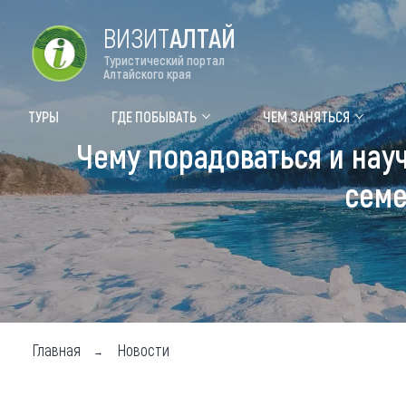
ВИЗИТ
АЛТАЙ
Туристический портал
Алтайского края
Форум VISIT ALTAI
Цвет
ТУРЫ
ГДЕ ПОБЫВАТЬ
ЧЕМ ЗАНЯТЬСЯ
Чему порадоваться и науч
Туры
Где
семе
Объек
Объек
Объек
Топ т
Для м
Главная
Новости