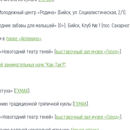
Молодежный центр «Родина» (Бийск, ул. Социалистическая, 2/1).
дние забавы для малышей» (0+): Бийск, Клуб № 1 (пос. Сахарног
и в
парке «Арлекино»
.
«Новогодний театр теней» (
выставочный зал музея «Город»
).
й занимательных наук "Как-Так?!"
.
етуха» (
ГХМАК
).
нию традиционной тряпичной куклы (
ГХМАК
).
 «Новогодний театр теней» (
выставочный зал музея «Город»
).
ению валяной новогодней игрушки:
Горная аптека
.